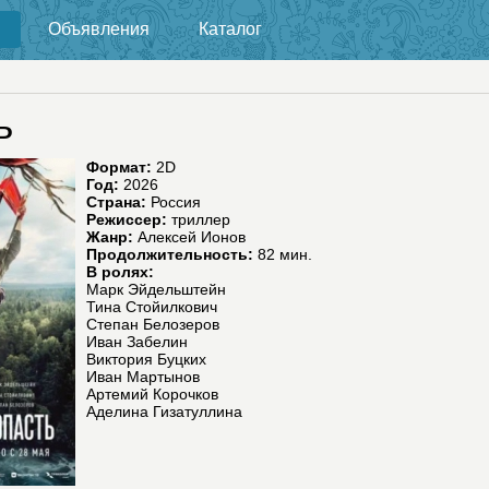
Объявления
Каталог
ь
Формат:
2D
Год:
2026
Страна:
Россия
Режиссер:
триллер
Жанр:
Алексей Ионов
Продолжительность:
82 мин.
В ролях:
Марк Эйдельштейн
Тина Стойилкович
Степан Белозеров
Иван Забелин
Виктория Буцких
Иван Мартынов
Артемий Корочков
Аделина Гизатуллина