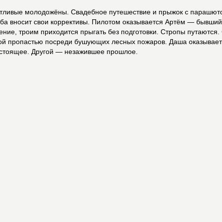
тливые молодожёны. Свадебное путешествие и прыжок с парашюто
ьба вносит свои коррективы. Пилотом оказывается Артём — бывший 
ение, троим приходится прыгать без подготовки. Стропы путаются
ой пропастью посреди бушующих лесных пожаров. Даша оказываетс
астоящее. Другой — незажившее прошлое.