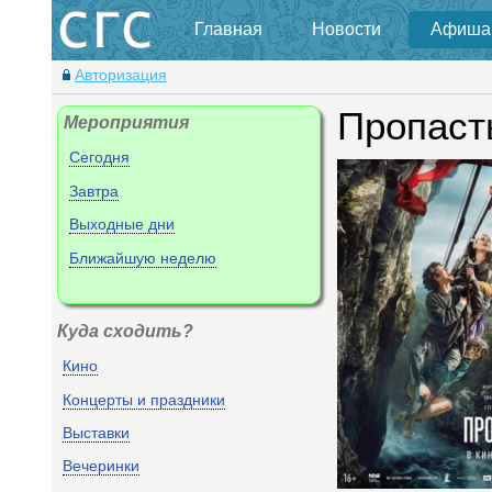
Главная
Новости
Афиша
Авторизация
Пропаст
Мероприятия
Сегодня
Завтра
Выходные дни
Ближайшую неделю
Куда сходить?
Кино
Концерты и праздники
Выставки
Вечеринки