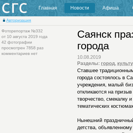
Главная
Новости
Афиша
Авторизация
Фоторепортаж №332
Саянск пра
от 10 августа 2019 года
42 фотографии
города
просмотрен 7858 раз
комментариев нет
10.08.2019
Разделы:
город
,
культ
Ставшее традиционным
города состоялось в Са
учреждения, малый биз
откликаются на призыв
творчество, смекалку и
тематических костюмах
Нынешний праздничный
детства, объявленному