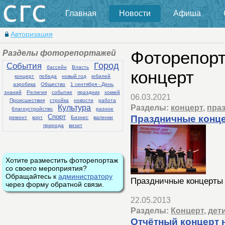
Главная
Новости
Афиша
Авторизация
Разделы фоторепортажей
Фоторепорт
События
Город
бассейн
Власть
концерт
концерт
победа
новый год
юбилей
аэробика
Общество
1 сентября - День
знаний
Религия
событие
праздник
хоккей
06.03.2021
Происшествия
стройка
новости
работа
Разделы:
концерт
,
пра
Культура
благоустройство
разное
Спорт
Праздничные конц
ремонт
корт
Бизнес
валенки
природа
визит
Хотите разместить фоторепортаж
со своего мероприятия?
Обращайтесь к
администратору
Праздничные концерты
через форму обратной связи.
22.05.2013
Разделы:
Концерт
,
дет
Отчётный концерт 