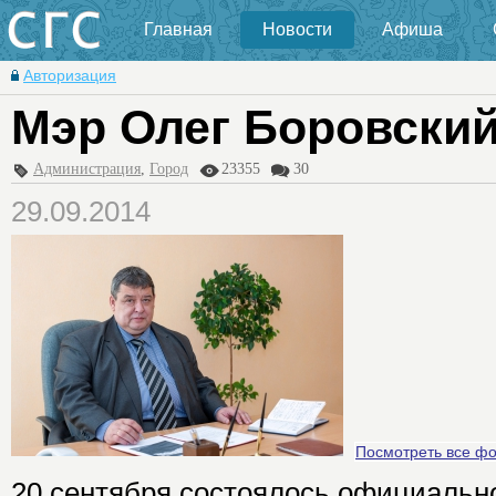
Главная
Новости
Афиша
Авторизация
Мэр Олег Боровский
Администрация
,
Город
23355
30
29.09.2014
Посмотреть все ф
20 сентября состоялось официальн