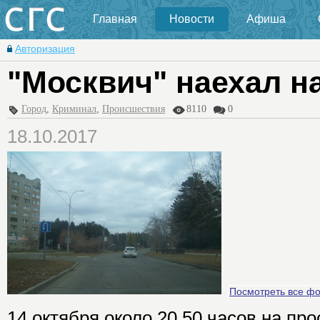
Главная
Новости
Афиша
Авторизация
"Москвич" наехал н
Город
,
Криминал
,
Происшествия
8110
0
18.10.2017
Посмотреть все ф
14 октября около 20.50 часов на пр