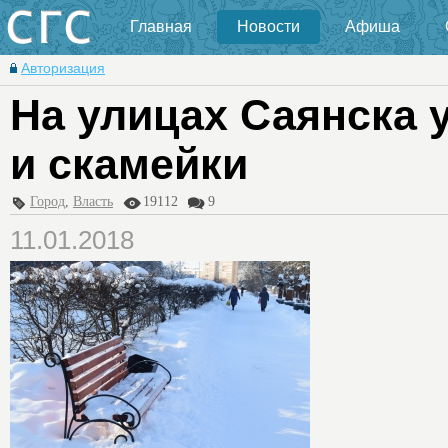
Главная
Новости
Афиша
Авторизация
На улицах Саянска
и скамейки
Город
,
Власть
19112
9
11.01.2018