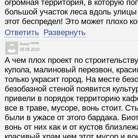
огромная территория, в которую по
большой участок леса вдоль улицы
этот беспредел! Это может плохо ко
Ответить
Развернуть
гость
Анна
28.08.2019
А чем плох проект по строительств
купола, малиновый перезвон, краси
только украсит город. На месте бе
безобазной стеной появится культу
привели в порядок территорию кафе
все в траве, мусоре, вонь стоит. С
были в ужасе от этого бардака. Би
вонь от них как и от кустов близле
красивый храм чем этот мусор и во