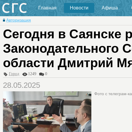
Главная
Новости
Афиша
Авторизация
Сегодня в Саянске 
Законодательного С
области Дмитрий М
Город
1249
0
28.05.2025
Фото с телеграм-к