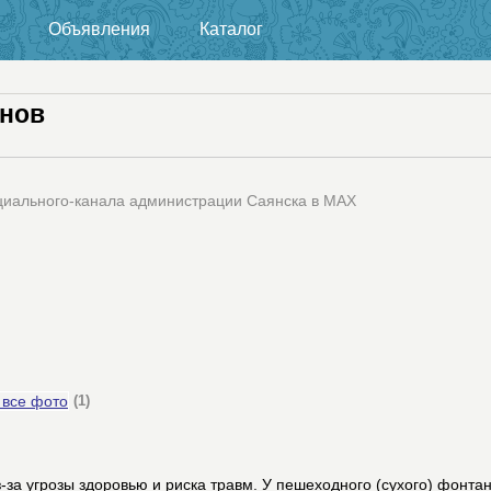
Объявления
Каталог
анов
циального-канала администрации Саянска в MAX
 все фото
(1)
-за угрозы здоровью и риска травм. У пешеходного (сухого) фонта