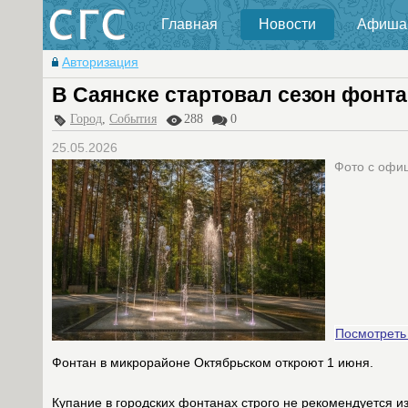
Главная
Новости
Афиша
Авторизация
В Саянске стартовал сезон фонт
Город
,
События
288
0
25.05.2026
Фото с офи
Посмотреть
Фонтан в микрорайоне Октябрьском откроют 1 июня.
Купание в городских фонтанах строго не рекомендуется из