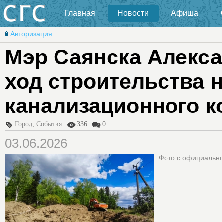
Главная
Новости
Афиша
Авторизация
Мэр Саянска Алекс
ход строительства н
канализационного к
Город
,
События
336
0
03.06.2026
Фото с официально