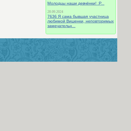
Молодцы наши девчёнки! :P...
28.09.2024
7636 Я сама бывшая участница
любимой Вишенки, неповторимых
замечательн...