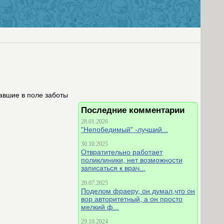
авшие в поле заботы
Последние комментарии
28.01.2026
"Непобедимый" -лучший...
30.10.2025
Отвратительно работает
поликлиники, нет возможности
записаться к врач...
20.07.2025
Поделом фраеру, он думал,что он
вор авторитетный, а он просто
мелкий ф...
29.10.2024