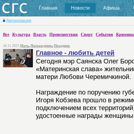
Главная
Новости
Афиша
Авторизация
Все
Культура
Власть
Происшествия
Спорт
События
Кримина
24.11.2021
Мать
,
Награждение
,
Праздник
Главное - любить детей
Сегодня мэр Саянска Олег Боро
«Материнская слава» жительни
матери Любови Черемичкиной.
Награждение по поручению губ
Игоря Кобзева прошло в режим
подключением всех территорий
удостоенные награды женщины