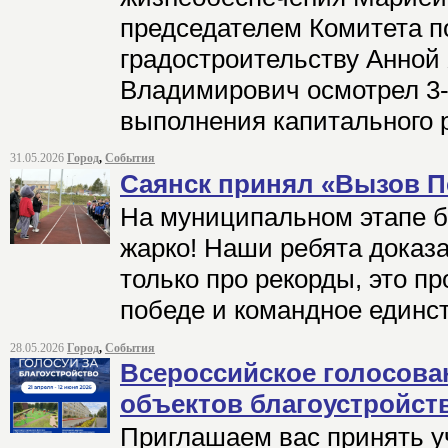
председателем Комитета п
градостроительству Анной
Владимирович осмотрел 3-й
выполнения капитального 
31.05.2026
Город
,
События
Саянск принял «Вызов П
На муниципальном этапе 
жарко! Наши ребята доказа
только про рекорды, это пр
победе и командное единст
28.05.2026
Город
,
События
Всероссийское голосова
объектов благоустройст
Приглашаем вас принять у