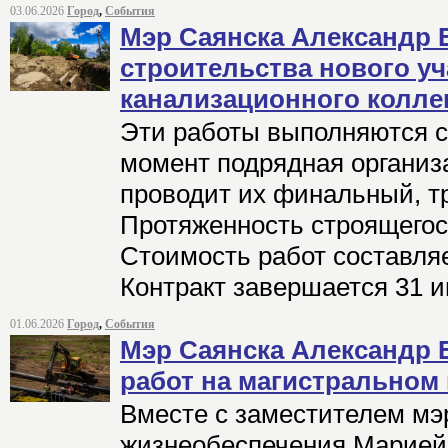
03.06.2026
Город
,
События
Мэр Саянска Александр 
строительства нового уч
канализационного колле
Эти работы выполняются с 
момент подрядная органи
проводит их финальный, тр
Протяженность строящегося
Стоимость работ составляе
Контракт завершается 31 и
01.06.2026
Город
,
События
Мэр Саянска Александр 
работ на магистральном
Вместе с заместителем мэ
жизнеобеспечения Марией