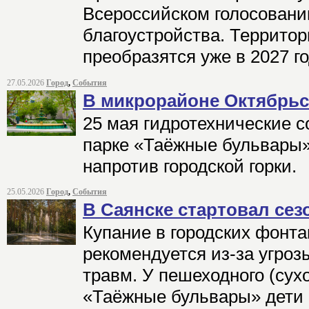
Всероссийском голосовани
благоустройства. Террито
преобразятся уже в 2027 г
27.05.2026
Город
,
События
В микрорайоне Октябрьс
25 мая гидротехнические 
парке «Таёжные бульвары»
напротив городской горки.
25.05.2026
Город
,
События
В Саянске стартовал се
Купание в городских фонта
рекомендуется из-за угроз
травм. У пешеходного (сух
«Таёжные бульвары» дети 