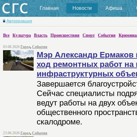
Главная
Новости
Афиша
Авторизация
Все
Культура
Власть
Происшествия
Спорт
События
Кримина
03.08.2026
Город
,
События
Мэр Александр Ермаков
ход ремонтных работ на
инфраструктурных объе
Завершается благоустройс
Сейчас специалисты подр
ведут работы на двух объек
общественного пространств
скалодроме.
23.06.2026
Город
,
События