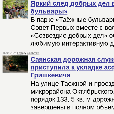
Яркий след добрых дел 
бульвары»
В парке «Таёжные бульвар
Совет Первых вместе с во
«Созвездие добрых дел» о
любимую интерактивную д
16.06.2026
Город
,
События
Саянская дорожная служ
приступила к укладке ас
Гришкевича
На улице Таежной и проез
микрорайона Октябрьского,
порядок 133, 5 кв. м дорож
завершены в полном объе