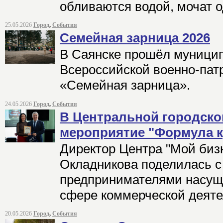
обливаются водой, мочат о
25.05.2026
Город
,
События
Семейная зарница 2026
В Саянске прошёл муници
Всероссийской военно-пат
«Семейная зарница».
24.05.2026
Город
,
События
В Центральной городско
мероприятие "Формула к
Директор Центра "Мой биз
Окладникова поделилась с
предпринимателями насущ
сфере коммерческой деяте
20.05.2026
Город
,
События