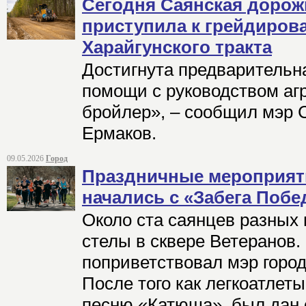
Сегодня Саянская дорож
приступила к грейдиров
Харайгунского тракта
Достигнута предварительн
помощи с руководством аг
бройлер», – сообщил мэр 
Ермаков.
09.05.2026
Город
Праздничные мероприяти
начались с «Забега Поб
Около ста саянцев разных 
стелы в сквере Ветеранов
поприветствовал мэр горо
После того как легкоатлет
песню «Катюша», был дан с