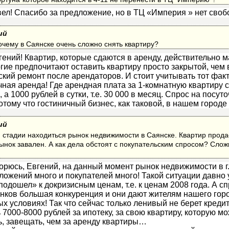
ел! Спасибо за предложение, но в ТЦ «Империя » нет сво
ий
очему в Саянске очень сложно снять квартиру?
гений! Квартир, которые сдаются в аренду, действительно 
огие предпочитают оставить квартиру просто закрытой, чем
ский ремонт после арендаторов. И стоит учитывать тот факт,
чная аренда! Где арендная плата за 1-комнатную квартиру 
 а 1000 рублей в сутки, т.е. 30 000 в месяц. Спрос на посу
отому что гостиничный бизнес, как таковой, в нашем городе
ий
 стадии находиться рынок недвижимости в Саянске. Квартир продае
нок завален. А как дела обстоят с покупательским спросом? Слож
орюсь, Евгений, на данный момент рынок недвижимости в г
ложений много и покупателей много! Такой ситуации давно 
одошел» к докризисным ценам, т.е. к ценам 2008 года. А сп
банков большая конкуренция и они дают жителям нашего гор
х условиях! Так что сейчас только ленивый не берет кредит
 7000-8000 рублей за ипотеку, за свою квартиру, которую м
ь, завещать, чем за аренду квартиры…