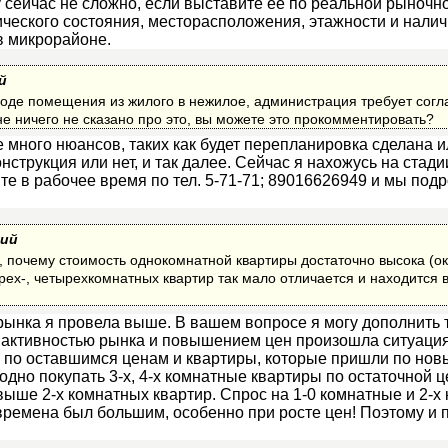
 сейчас не сложно, если выставите ее по реальной рыночно
ического состояния, месторасположения, этажности и нали
в микрорайоне.
й
оде помещения из жилого в нежилое, администрация требует согл
е ничего не сказано про это, вы можете это прокомментировать?
 много нюансов, таких как будет перепланировка сделана ил
струкция или нет, и так далее. Сейчас я нахожусь на стади
те в рабочее время по тел. 5-71-71; 89016626949 и мы под
лий
 почему стоимость однокомнатной квартиры достаточно высока (ок
трех-, четырехкомнатных квартир так мало отличается и находится 
рынка я провела выше. В вашем вопросе я могу дополнить то
 активностью рынка и повышением цен произошла ситуация,
 по оставшимся ценам и квартиры, которые пришли по нов
одно покупать 3-х, 4-х комнатные квартиры по остаточной ц
 выше 2-х комнатных квартир. Спрос на 1-0 комнатные и 2-х
времена был большим, особенно при росте цен! Поэтому и 