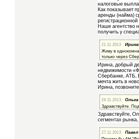
налоговые выпла
Как показывает п
аренды (найма) с
регистрационной 
Наше агентство 
получить у специ
21.11.2013
Ирина
Живу в однокомна
только через Сбе
Ирина, добрый де
недвижимости «Ф
Сбербанке, АТБ, 
мечта жить в нов
Ирина, позвоните
24.11.2013
Ольга
Здравствуйте. По
Здравствуйте, Ол
сегментах рынка,
27.11.2013
Павел
Почему бы АН "Фо