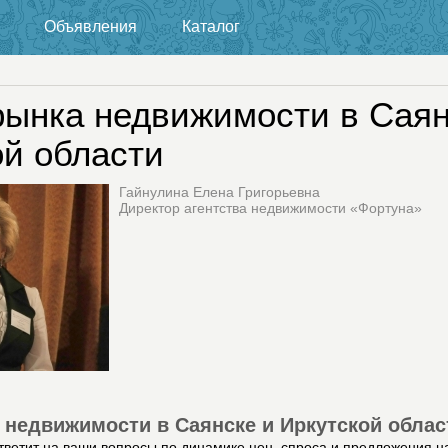
Объявления
Каталог
рынка недвижимости в Саян
ой области
Гайнулина Елена Григорьевна
Директор агентства недвижимости «Фортуна»
 недвижимости в Саянске и Иркутской облас
тветит на ваши вопросы по динамике цен, спроса и предложения н