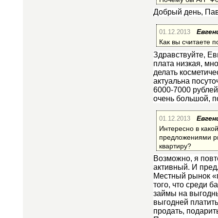
Добрый день, Пав
01.12.2013
Евген
Как вы считаете п
Здравствуйте, Ев
плата низкая, мн
делать косметиче
актуальна посуто
6000-7000 рублей,
очень большой, п
01.12.2013
Евген
Интересно в какой
предложениями ры
квартиру?
Возможно, я повт
активный. И пред
Местный рынок «п
того, что среди 
займы на выгодны
выгодней платить
продать, подарит