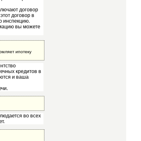
аключают договор
этот договор в
ю инспекцию.
рмацию вы можете
рмляет ипотеку
ентство
ечных кредитов в
ются и ваша
ечи.
блюдается во всех
т.