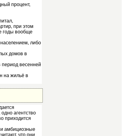
дный процент,
питал,
ртир, при этом
ие годы вообще
 населением, либо
лых домов в
в период весенней
н на жильё в
дается
 одно агентство
во приходится
 и амбициозные
читают, что они