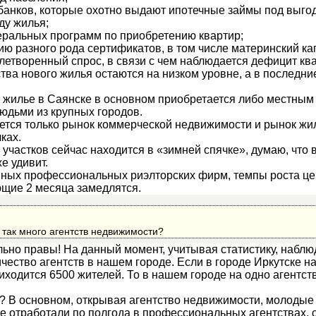
банков, которые охотно выдают ипотечные займы под выго
ду жилья;
еральных программ по приобретению квартир;
ию разного рода сертификатов, в том числе материнский ка
летворенный спрос, в связи с чем наблюдается дефицит ква
тва нового жилья остаются на низком уровне, а в последн
 жилье в Саянске в основном приобретается либо местным
юдьми из крупных городов.
ется только рынок коммерческой недвижимости и рынок жи
ках.
участков сейчас находится в «зимней спячке», думаю, что 
е удивит.
пных профессиональных риэлторских фирм, темпы роста це
ющие 2 месяца замедлятся.
 так много агентств недвижимости?
льно правы! На данный момент, учитывая статистику, наблю
ество агентств в нашем городе. Если в городе Иркутске на
ходится 6500 жителей. То в нашем городе на одно агентст
? В основном, открывая агентство недвижимости, молодые
е отработали по полгода в профессиональных агентствах, с