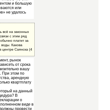
иентом и большую
ываются или
ов» не удалось
ь всё на законных
связи с этим ряд
 обычно платит за
 воды. Какова
 центре Саянска (4
мент, рынок
ависеть от срока
лизительно вашу
. При этом по
тства, арендную
только квартплату
оторый на данный
цедура? В
екларации о
заполненном виде в
 должны провести