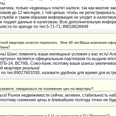
ты.
рактика, только «единицы» платят налоги, так как многие з
роком до 12 месяцев, с той целью, чтобы не регистрировать 
службе и таким образом информация не уходит в налогову
не подает данные в налоговую. Всю дополнительную инфо
алиста по аренде по тел.5-71-71; 89016626949
тной квартире.хочется переехать . Мне 48 лет.Ваша компания офо
рбанк7
нь! Шанс поменять ваши жилищные условия у вас есть! Аг
ортуна» является официальным партнером по выдаче ипот
ВТБ-24, ВСТКБ, Союз-банк; поэтому ваши шансы увеличива
ой квартире реальна!
 по тел.89027603330, назовите удобное для время для встр
дскажите, ожидаешься ли понижение цен на квартиры?
ьга! Рынок недвижимости сейчас активен, стабильность на
 поэтому снижение цены в ближайшие полгода точно не буде
ртуна"которое находится в 4-11 не перенести в ТЦ "Империю"?