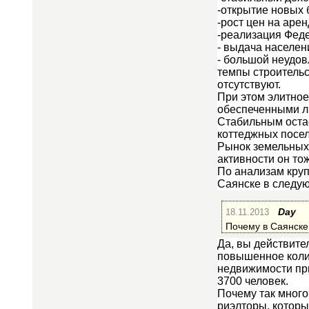
-открытие новых 
-рост цен на арен
-реализация Фед
- выдача населен
- большой неудов
темпы строительс
отсутствуют.
При этом элитное
обеспеченными л
Стабильным оста
коттеджных посел
Рынок земельных 
активности он тож
По анализам кру
Саянске в следу
18.11.2013
Day
Почему в Саянске
Да, вы действите
повышенное колич
недвижимости при
3700 человек.
Почему так много
риэлторы, которы