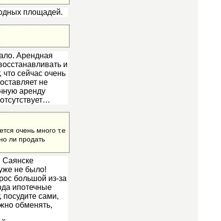
бодных площадей.
мало. Арендная
 восстанавливать и
 что сейчас очень
составляет не
точную аренду
 отсутствует…
тся очень много т.е
но ли продать
. Саянске
уже не было!
рос большой из-за
ода ипотечные
, посудите сами,
ожно обменять,