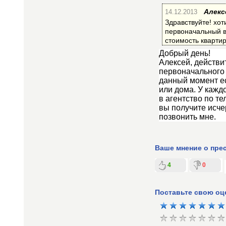
14.12.2013
Алекс
Здравствуйте! хот
первоначальный вз
стоимость кварти
Добрый день!
Алексей, действи
первоначального 
данный момент ес
или дома. У кажд
в агентство по те
вы получите исч
позвонить мне.
Ваше мнение о пре
4
0
Поставьте свою оц