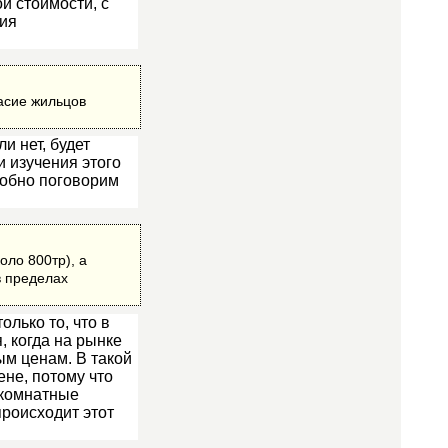
й стоимости, с
чия
асие жильцов
и нет, будет
и изучения этого
робно поговорим
оло 800тр), а
в пределах
лько то, что в
 когда на рынке
ым ценам. В такой
ене, потому что
 комнатные
происходит этот