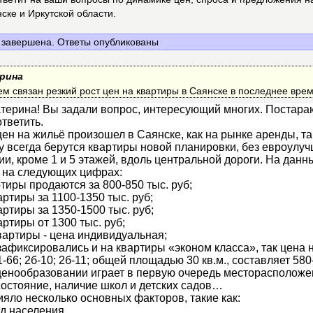
ске и Иркутской области.
завершена. Ответы опубликованы
рина
ем связан резкий рост цен на квартиры в Саянске в последнее вре
терина! Вы задали вопрос, интересующий многих. Постара
ответить.
ен на жильё произошел в Саянске, как на рынке аренды, та
у всегда берутся квартиры новой планировки, без евроулуч
и, кроме 1 и 5 этажей, вдоль центральной дороги. На дан
 на следующих цифрах:
тиры продаются за 800-850 тыс. руб;
ртиры за 1100-1350 тыс. руб;
артиры за 1350-1500 тыс. руб;
ртиры от 1300 тыс. руб;
вартиры - цена индивидуальная;
афиксировались и на квартиры «эконом класса», так цена 
1-66; 2б-10; 2б-11; общей площадью 30 кв.м., составляет 580
енообразовании играет в первую очередь месторасположе
 состояние, наличие школ и детских садов…
ияло несколько основных факторов, такие как:
д населения,