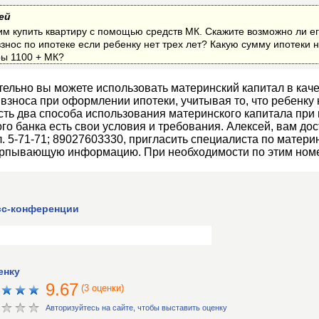
ей
им купить квартиру с помощью средств МК. Скажите возможно ли ег
нос по ипотеке если ребенку нет трех лет? Какую сумму ипотеки н
ры 1100 + МК?
тельно вы можете использовать материнский капитал в кач
взноса при оформлении ипотеки, учитывая то, что ребенку не
ть два способа использования материнского капитала при 
ого банка есть свои условия и требования. Алексей, вам до
л. 5-71-71; 89027603330, пригласить специалиста по матери
ерпывающую информацию. При необходимости по этим ном
сс-конференции
енку
9.67
(3 оценки)
Авторизуйтесь на сайте, чтобы выставить оценку