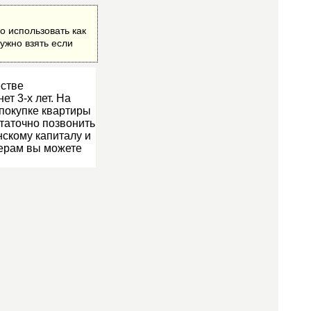
о использовать как
ужно взять если
естве
т 3-х лет. На
покупке квартиры
статочно позвонить
нскому капиталу и
ерам вы можете