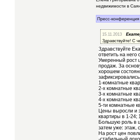
недвижимости в Саян
Пресс-конференция 
15.11.2013
Екате
Здравствуйте! С ч
Здравствуйте Ека
ответить на него 
Умеренный рост ц
продаж. За основ
хорошем состояни
зафиксировались
1-комнатные квар
2-х комнатные ква
3-х комнатные кв
4-х комнатные ква
5-ти комнатные к
Цены выросли и з
квартиры в 1-24; 
Большую роль в ц
затем уже: этаж,
На рост цен повл
-стабильный дохо