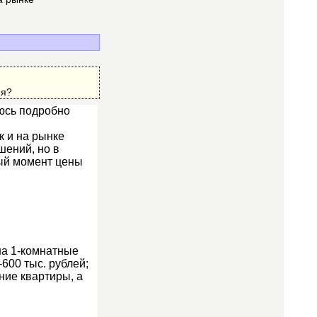
мя?
юсь подробно
к и на рынке
шений, но в
ный момент цены
на 1-комнатные
-600 тыс. рублей;
ние квартиры, а