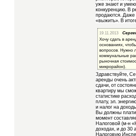
уже знают и умею
конкуренцию. В 
продаются. Даже 
«выжить». В итог
19.11.2013
Серге
Хочу сдать в арен
основаниях, чтобы
вопросов. Нужно л
коммунальные расх
рыночная стоимос
микрорайон).
Здравствуйте, Се
аренды очень акт
сдачи, от состоя
квартиру мы сможе
статистике расхо
плату, эл. энерги
и налог на доход
Вы должны платит
момент составляе
Налоговой (м-н «
доходах, и до 30
Налоговую Инспек