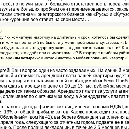
т всё, но не учитывают большую ответственность перед кл
результате больших проблем они переименовываются, закр
таким «титанам» риэлторского бизнеса как «Русь» и «Кутуз
е конкуренция все ставит на свои места…
й
ду 4-х комнатную квартиру на длительный срок, хотелось бы сделат
 и ко мне претензий не было, и у меня проблемы отсутствовали. В 
и будет платить государству какие-то дополнительные налоги? Кто
оды: тот, кто сдаёт или снимает жильё? В квартире приборы учёта
ть аренды четырёхкомнатной частично мебелированной квартиры в
ргей! Ваш вопрос один из часто задаваемых. На данный мо
ивный и стоимость арендной платы вашей квартиры будет з
ния квартиры и от наличия в ней необходимой мебели. Приб
м сдать в аренду по цене от 10 до 13 тыс. рублей за месяц
ды делятся таким образом: Арендатор платит за услуги аген
ю, оплачивает по счетчикам за воду, а Арендодатель платит 
ы.
ь налог с дохода физических лиц, иными словами НДФЛ, к
т 13% от общей прибыли за год. Как же происходит эта про
Юбилейный», дом № 41), вы берете бланк для заполнения д
 апреля года, следующего за отчетным годом, подаете ее в 
цию. После подачи декларации, в течение 2,5 месяцев вы