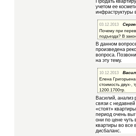
Продать квартиру
учетом ее космет
инфраструктуры 
03.12.2013
Серге
Почему при перев
подъезда? В закон
В данном вопросе
произведена рекон
вопроса. Позвони
на эту тему.
10.12.2013
Васи
Елена Григорьена,
стоимость двух-, 
1200.1700тр.
Василий, анализ 
связи с недавней
«стоят» квартиры
период очень выг
они по цене чуть
квартиры во все 
дисбаланс.