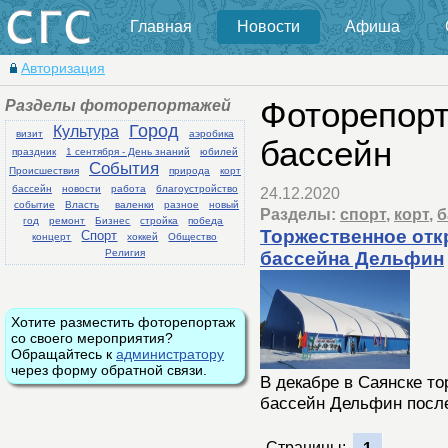
Главная
Новости
Афиша
Авторизация
Разделы фоторепортажей
Фоторепорт
Город
Культура
визит
аэробика
бассейн
праздник
1 сентября - День знаний
юбилей
События
Происшествия
природа
корт
бассейн
новости
работа
благоустройство
24.12.2020
событие
Власть
валенки
разное
новый
Разделы:
спорт
,
корт
,
б
год
ремонт
Бизнес
стройка
победа
Торжественное отк
Спорт
концерт
хоккей
Общество
Религия
бассейна Дельфин
Хотите разместить фоторепортаж
со своего мероприятия?
Обращайтесь к
администратору
через форму обратной связи.
В декабре в Саянске то
бассейн Дельфин посл
Страницы: