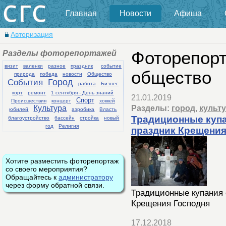
Главная
Новости
Афиша
Авторизация
Разделы фоторепортажей
Фоторепорт
визит
валенки
разное
праздник
событие
общество
природа
победа
новости
Общество
События
Город
работа
Бизнес
корт
ремонт
1 сентября - День знаний
21.01.2019
Спорт
Происшествия
концерт
хоккей
Разделы:
город
,
культ
Культура
юбилей
аэробика
Власть
Традиционные купа
благоустройство
бассейн
стройка
новый
год
Религия
праздник Крещения
Хотите разместить фоторепортаж
со своего мероприятия?
Обращайтесь к
администратору
через форму обратной связи.
Традиционные купания 
Крещения Господня
17.12.2018