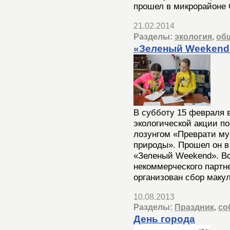
прошел в микрорайоне 
21.02.2014
Разделы:
экология
,
об
«Зеленый Weekend
В субботу 15 февраля 
экологической акции п
лозунгом «Преврати му
природы». Прошел он в
«Зеленый Weekend». В
некоммерческого партн
организован сбор макул
10.08.2013
Разделы:
Праздник
,
со
День города