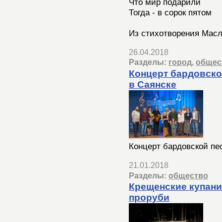
Что мир подарили
Тогда - в сорок пятом
Из стихотворения Масл
26.04.2018
Разделы:
город
,
общес
Концерт бардовско
в Саянске
Концерт бардовской пе
21.01.2018
Разделы:
общество
Крещенские купани
проруби