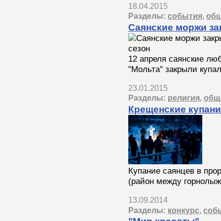
18.04.2015
Разделы:
события
,
общ
Саянские моржи за
12 апреля саянские лю
"Мольта" закрыли купал
23.01.2015
Разделы:
религия
,
общ
Крещенские купани
Купание саянцев в про
(район между горнолыж
13.09.2014
Разделы:
конкурс
,
соб