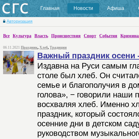
Главная
Новости
Афиша
Авторизация
Все
Культура
Власть
Происшествия
Спорт
События
Кримина
06.11.2021
Праздник
,
Хлеб
,
Традиции
Важный праздник осени -
Издавна на Руси самым гл
столе был хлеб. Он считал
семье и благополучия в до
голова», − говорили наши 
восхваляя хлеб. Именно х
праздник, который состоял
осенние дни в детском са
руководством музыкальног