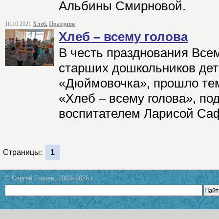
Альбины Смирновой.
18.10.2021
Хлеб
,
Праздник
Хлеб – всему голова
В честь празднования Всем
старших дошкольников дет
«Дюймовочка», прошло тем
«Хлеб – всему голова», по
воспитателем Ларисой Са
Страницы:
1
© Сергей Грачев, 2003–2026 г.
Найт