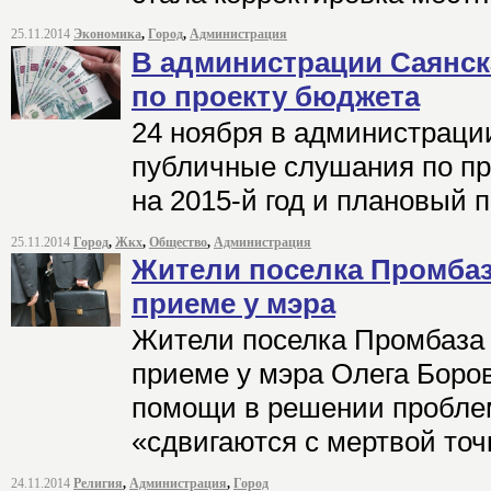
25.11.2014
Экономика
,
Город
,
Администрация
В администрации Саянс
по проекту бюджета
24 ноября в администраци
публичные слушания по пр
на 2015-й год и плановый п
25.11.2014
Город
,
Жкх
,
Общество
,
Администрация
Жители поселка Промба
приеме у мэра
Жители поселка Промбаза 
приеме у мэра Олега Боров
помощи в решении проблем
«сдвигаются с мертвой точ
24.11.2014
Религия
,
Администрация
,
Город