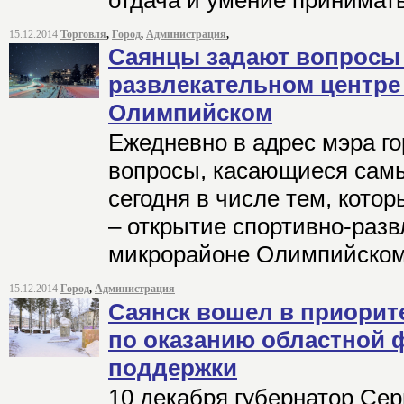
отдача и умение принимат
15.12.2014
Торговля
,
Город
,
Администрация
,
Саянцы задают вопросы 
развлекательном центре
Олимпийском
Ежедневно в адрес мэра г
вопросы, касающиеся самы
сегодня в числе тем, кото
– открытие спортивно-разв
микрорайоне Олимпийском
15.12.2014
Город
,
Администрация
Саянск вошел в приорит
по оказанию областной 
поддержки
10 декабря губернатор Се