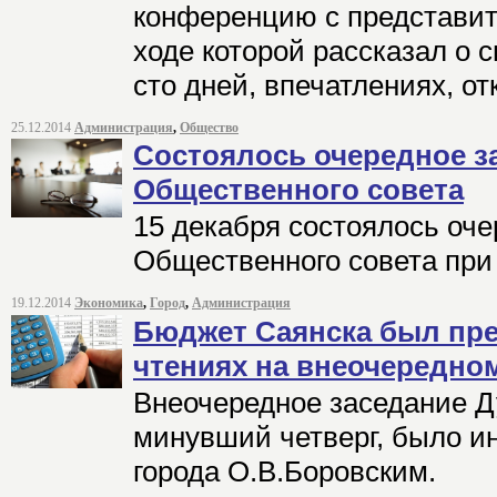
конференцию с представи
ходе которой рассказал о 
сто дней, впечатлениях, о
25.12.2014
Администрация
,
Общество
Состоялось очередное з
Общественного совета
15 декабря состоялось оч
Общественного совета при 
19.12.2014
Экономика
,
Город
,
Администрация
Бюджет Саянска был пре
чтениях на внеочередно
Внеочередное заседание Д
минувший четверг, было и
города О.В.Боровским.