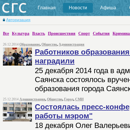
Главная
Новости
Афиша
Авторизация
Все
Культура
Власть
Происшествия
Спорт
События
Кримина
26.12.2014
Образование
,
Общество
,
Администрация
Работников образования
наградили
25 декабря 2014 года в ад
Саянска состоялось вруче
образования города Саянск
25.12.2014
Администрация
,
Общество
,
Город
,
СМИ
Состоялась пресс-конфе
работы мэром"
18 декабря Олег Валерьев