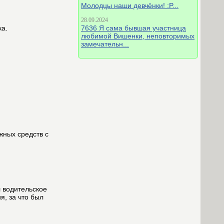
Молодцы наши девчёнки! :P...
28.09.2024
ка.
7636 Я сама бывшая участница
любимой Вишенки, неповторимых
замечательн...
жных средств с
 водительское
я, за что был