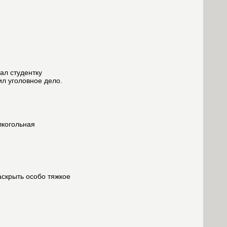
ал студентку
л уголовное дело.
лкогольная
аскрыть особо тяжкое