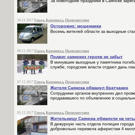
За новогодние праздники в Саянске заре
16.11.2017
Город
,
Криминал
,
Происшествия
Осторожно: мошенники
Восемь жителей области за выходные ста
09.11.2017
Город
,
Криминал
,
Происшествия
Подвиг саянских героев не забыт
В минувшие выходные у памятника погибш
службе, городские власти отдают дань п
07.11.2017
Город
,
Криминал
,
Происшествия
Жителя Саянска обманул братчанин
Сотрудники органов внутренних дел про
продававшего по объявлению в социаль
03.11.2017
Город
,
Криминал
,
Происшествия
Жительницу Саянска обманули на чет
В дежурную часть отдела полиции города
добровольно перевела аферистам 4 милл