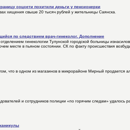
раницу соцсети похитили деньги у пенсионерки
вах хищения свыше 20 тысяч рублей у жительницы Саянска.
щийся по следствием врач-гинеколог. Дополнение
 отделением гинекологии Тулунской городской больницы изнасилов
чем месте в пьяном состоянии. СК по факту происшествия возбуди
том, что в одном из магазинов в микрорайоне Мирный продается а
едователей и сотрудников полиции «по горячим следам» удалось р
 каникулы