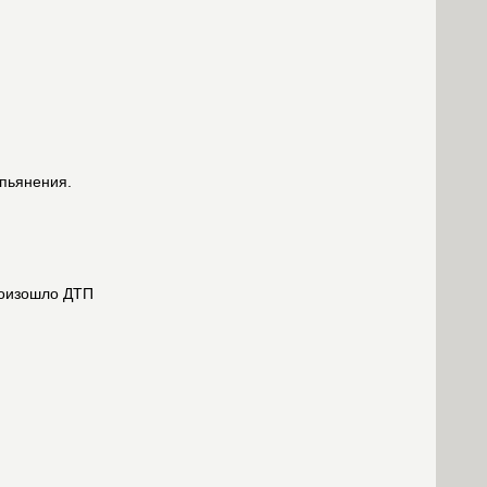
опьянения.
роизошло ДТП