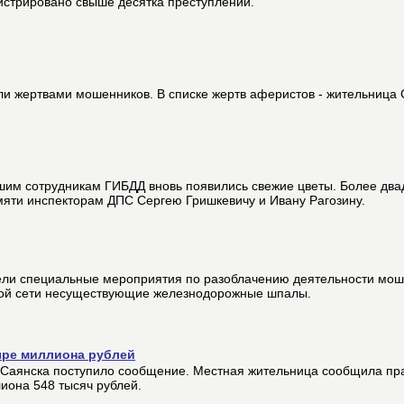
гистрировано свыше десятка преступлений.
ли жертвами мошенников. В списке жертв аферистов - жительница 
им сотрудникам ГИБДД вновь появились свежие цветы. Более двад
амяти инспекторам ДПС Сергею Гришкевичу и Ивану Рагозину.
вели специальные мероприятия по разоблачению деятельности мош
ной сети несуществующие железнодорожные шпалы.
ыре миллиона рублей
 Саянска поступило сообщение. Местная жительница сообщила пр
иона 548 тысяч рублей.