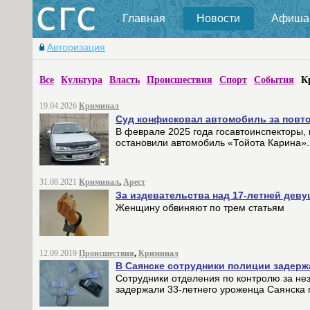
Главная
Новости
Афиша
Авторизация
Все
Культура
Власть
Происшествия
Спорт
События
К
19.04.2026
Криминал
Суд конфисковал автомобиль за повто
В феврале 2025 года госавтоинспекторы,
остановили автомобиль «Тойота Карина».
31.08.2021
Криминал
,
Арест
За издевательства над 17-летней дев
Женщину обвиняют по трем статьям
12.09.2019
Происшествия
,
Криминал
В Саянске сотрудники полиции задерж
Сотрудники отделения по контролю за н
задержали 33-летнего уроженца Саянска п