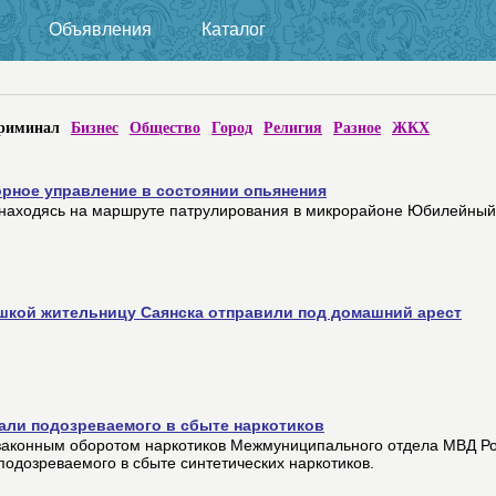
Объявления
Каталог
риминал
Бизнес
Общество
Город
Религия
Разное
ЖКХ
рное управление в состоянии опьянения
 находясь на маршруте патрулирования в микрорайоне Юбилейный
ушкой жительницу Саянска отправили под домашний арест
али подозреваемого в сбыте наркотиков
езаконным оборотом наркотиков Межмуниципального отдела МВД Р
одозреваемого в сбыте синтетических наркотиков.