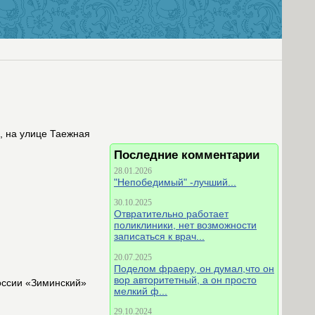
, на улице Таежная
Последние комментарии
28.01.2026
"Непобедимый" -лучший...
30.10.2025
Отвратительно работает
поликлиники, нет возможности
записаться к врач...
20.07.2025
Поделом фраеру, он думал,что он
вор авторитетный, а он просто
оссии «Зиминский»
мелкий ф...
29.10.2024