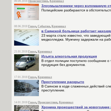
09.09.2018
Происшествия
,
Криминал
Злоумышленники через взломанную ст
Полицейские разбираются в обстоятельст
08.06.2018
Город
,
События
,
Криминал
в Саянской больнице работает находя
23 марта стало известно, что заведующий
медколледжа. Мужчину задержали на рабо
21.01.2018
Город
,
Криминал
Изъята алкогольная продукция
В отдел полиции поступило сообщение о 
продукция без документов.
17.01.2018
Город
,
Криминал
Преступление раскрыто
В Саянске в ходе слаженных действий сл
преступление.
14.01.2018
Город
,
Происшествия
,
Криминал
Хроника происшествий за новогодние