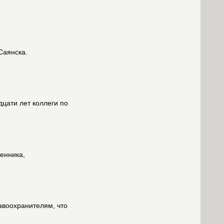
Саянска.
цати лет коллеги по
енника,
авоохранителям, что