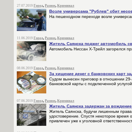
27.07.2019
Город
,
Разное
,
Криминал
Возле универсама "Рублев" сбит нес
На пешеходном переходе возле универсам
11.06.2019
Город
,
Разное
,
Криминал
Житель Саянска поджег автомобиль св
Автомобиль Ниссан Х-Трейл загорелся пр
08.06.2019
Город
,
Разное
,
Криминал
За хищение денег с банковских карт з
Судом вынесен приговор в отношении 29-
банковской карты с подключенной услугой
07.06.2019
Город
,
Разное
,
Криминал
Житель Саянска задержан за вождение
Житель Саянска, будучи лишенным права 
удостоверение. Спустя некоторое время о
привлечен уже к уголовной ответственност