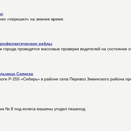
ас
них «перешел» на зимнее время.
профилактические рейды
ии города проводятся массовые проверки водителей на состояние 
ельница Саянска
роге Р-255 «Сибирь» в районе села Перевоз Зиминского района п
ма № 8 под колеса машины угодил пешеход.