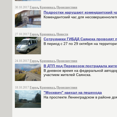
30.10.2017
Город
,
Криминал
,
Происшествия
Подростки нарушают комендантский ч
Комендантский час для несовершеннолет
27.10.2017
Город
,
Криминал
,
Новости
Сотрудники ГИБДД Саянска проводят 
В период с 27 по 29 октября на территор
24.10.2017
Город
,
Криминал
,
Происшествия
В ДТП под Перевозом пострадала жит
В дневное время на федеральной автодо
участием жителей Саянска.
18.10.2017
Город
,
Криминал
,
Происшествия
"Москвич" наехал на пешехода
На проспекте Ленинградском в районе до