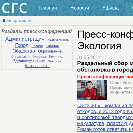
Главная
Новости
Афиша
Авторизация
Разделы пресс-конференций
Пресс-конф
Администрация
Недвижимость
Экология
Город
Бизнес
Религия
Общество
Образование
Страхование
Культура
Политика
31.05.2014
Здравоохранение
Экология
Раздельный сбор м
Безопасность
обстановка в горо
Пресс-конференция за
Страх Рома
Представит
инициативн
«ЭкоСиб» - компания 
отходов, с 2012 года в
и сортировкой твердых
макулатура, пластик) 
Роман готов ответить н