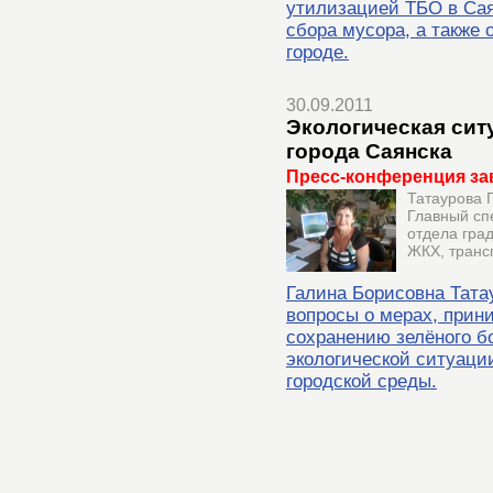
утилизацией ТБО в Сая
сбора мусора, а также 
городе.
30.09.2011
Экологическая сит
города Саянска
Пресс-конференция за
Татаурова 
Главный сп
отдела гра
ЖКХ, транс
Галина Борисовна Тата
вопросы о мерах, при
сохранению зелёного бо
экологической ситуации
городской среды.