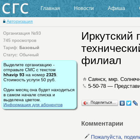
Главная
Новости
Афиша
Авторизация
Иркутский 
Организация №93
745 просмотров
технически
Тариф:
Базовый
Статус: Обычный
филиал
Выделите организацию -
отправьте СМС с текстом
hhavip 93
на номер
2325
.
Саянск, мкр. Солне
Стоимость услуги 50 руб.
5-50-78 — Представ
Один месяц она будет находиться
в самом начале списка и
выделена цветом.
Поделиться…
Информация для абонентов
Комментарии
Пожалуйста, подел