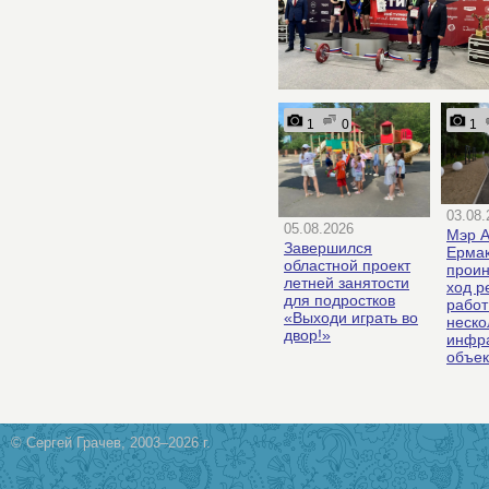
1
0
1
03.08.
05.08.2026
Мэр А
Завершился
Ерма
областной проект
проин
летней занятости
ход р
для подростков
работ
«Выходи играть во
неско
двор!»
инфра
объек
© Сергей Грачев, 2003–2026 г.