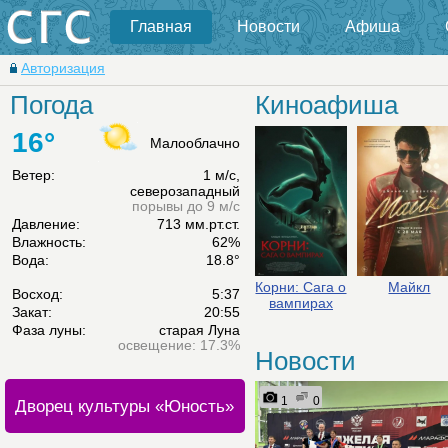
Главная
Новости
Афиша
Авторизация
Погода
Киноафиша
16°
Малооблачно
Ветер:
1 м/с,
северозападный
порывы до 9 м/с
Давление:
713 мм.рт.ст.
Влажность:
62%
Вода:
18.8°
Корни: Сага о
Майкл
Восход:
5:37
вампирах
Закат:
20:55
Фаза луны:
старая Луна
освещение: 17.3%
Новости
1
0
Дворец культуры «Юность»