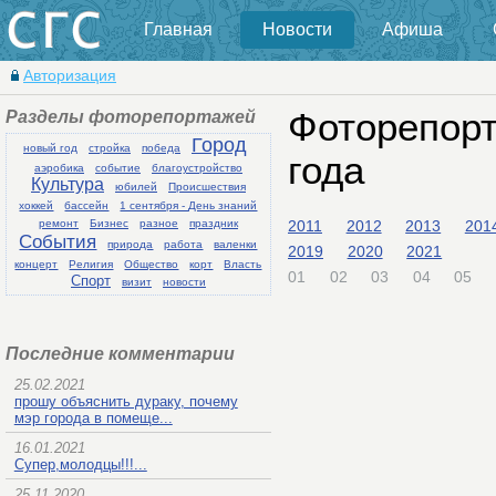
Главная
Новости
Афиша
Авторизация
Разделы фоторепортажей
Фоторепорт
Город
новый год
стройка
победа
года
аэробика
событие
благоустройство
Культура
юбилей
Происшествия
хоккей
бассейн
1 сентября - День знаний
2011
2012
2013
201
ремонт
Бизнес
разное
праздник
События
природа
работа
валенки
2019
2020
2021
концерт
Религия
Общество
корт
Власть
01
02
03
04
05
Спорт
визит
новости
Последние комментарии
25.02.2021
прошу объяснить дураку, почему
мэр города в помеще...
16.01.2021
Супер,молодцы!!!...
25.11.2020