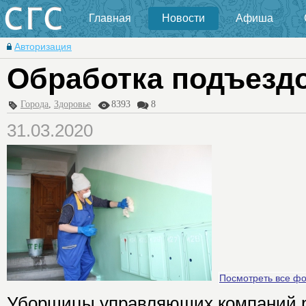
Главная
Новости
Афиша
Авторизация
Обработка подъездо
Города
,
Здоровье
8393
8
31.03.2020
Посмотреть все ф
Уборщицы управляющих компаний р