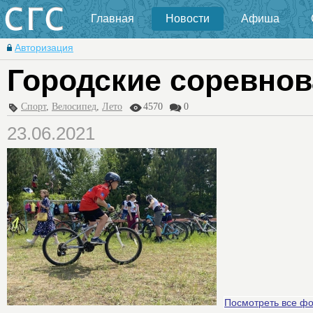
Главная
Новости
Афиша
Авторизация
Городские соревнов
Спорт
,
Велосипед
,
Лето
4570
0
23.06.2021
Посмотреть все ф