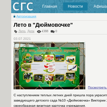
Главная
Новости
Афиша
Авторизация
Лето в "Дюймовочке"
Лето
,
Дети
4388
0
03.07.2021
Посмотреть
С наступлением теплых летних дней пришла пора украсит
заведующего детского сада №10 «Дюймовочка» Виктории Жу
своеобразная визитная карточка учреждения.