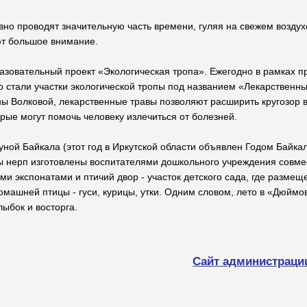
невно проводят значительную часть времени, гуляя на свежем возду
ют большое внимание.
азовательный проект «Экологическая тропа». Ежегодно в рамках п
это стали участки экологической тропы под названием «Лекарственн
ы Волковой, лекарственные травы позволяют расширить кругозор 
орые могут помочь человеку излечиться от болезней.
ной Байкала (этот год в Иркутской области объявлен Годом Байка
ы нерп изготовлены воспитателями дошкольного учреждения совме
ми экспонатами и птичий двор - участок детского сада, где разме
омашней птицы - гуси, курицы, утки. Одним словом, лето в «Дюймо
лыбок и восторга.
Сайт администраци