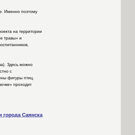
хе. Именно поэтому
роекта на территории
ые травы» и
воспитанников,
ла). Здесь можно
стно с
щены фигуры птиц.
вочке» проходит
и города Саянска