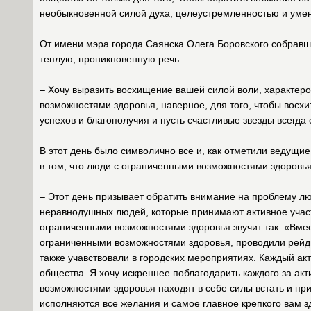
необыкновенной силой духа, целеустремленностью и умен
От имени мэра города Саянска Олега Боровского собравш
теплую, проникновенную речь.
– Хочу выразить восхищение вашей силой воли, характеро
возможностями здоровья, наверное, для того, чтобы восх
успехов и благополучия и пусть счастливые звезды всегда
В этот день было символично все и, как отметили ведущие,
в том, что люди с ограниченными возможностями здоровья
– Этот день призывает обратить внимание на проблему л
неравнодушных людей, которые принимают активное участ
ограниченными возможностями здоровья звучит так: «Вме
ограниченными возможностями здоровья, проводили рейды
также учавствовали в городских мероприятиях. Каждый ак
общества. Я хочу искреннее поблагодарить каждого за акт
возможностями здоровья находят в себе силы встать и при
исполняются все желания и самое главное крепкого вам 