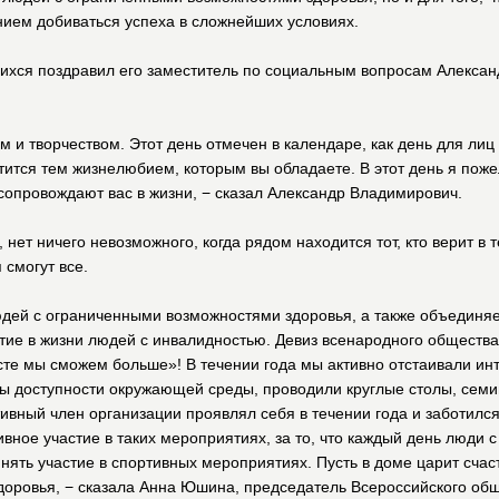
ием добиваться успеха в сложнейших условиях.
ихся поздравил его заместитель по социальным вопросам Алексан
м и творчеством. Этот день отмечен в календаре, как день для ли
итится тем жизнелюбием, которым вы обладаете. В этот день я пож
 сопровождают вас в жизни, − сказал Александр Владимирович.
 нет ничего невозможного, когда рядом находится тот, кто верит в 
 смогут все.
юдей с ограниченными возможностями здоровья, а также объединяе
ие в жизни людей с инвалидностью. Девиз всенародного общества
сте мы сможем больше»! В течении года мы активно отстаивали ин
 доступности окружающей среды, проводили круглые столы, семин
тивный член организации проявлял себя в течении года и заботилс
ивное участие в таких мероприятиях, за то, что каждый день люди
нять участие в спортивных мероприятиях. Пусть в доме царит счаст
здоровья, − сказала Анна Юшина, председатель Всероссийского об