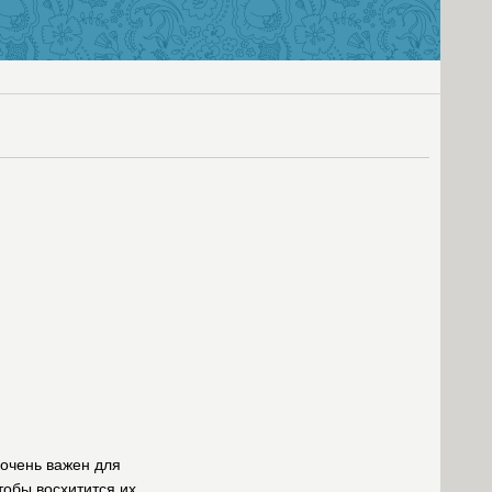
очень важен для
тобы восхитится их