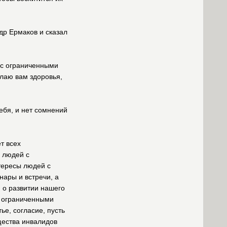
др Ермаков и сказал
ц с ограниченными
елаю вам здоровья,
тебя, и нет сомнений
т всех
 людей с
тересы людей с
ары и встречи, а
я о развитии нашего
 с ограниченными
ье, согласие, пусть
щества инвалидов