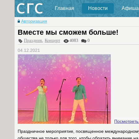
Главная
Новости
Афиша
Авторизация
Вместе мы сможем больше!
Праздник
,
Концерт
4083
0
04.12.2021
Посмотреть
Праздничное мероприятие, посвященное международному 
общества не только для того, чтобы обратить внимание на