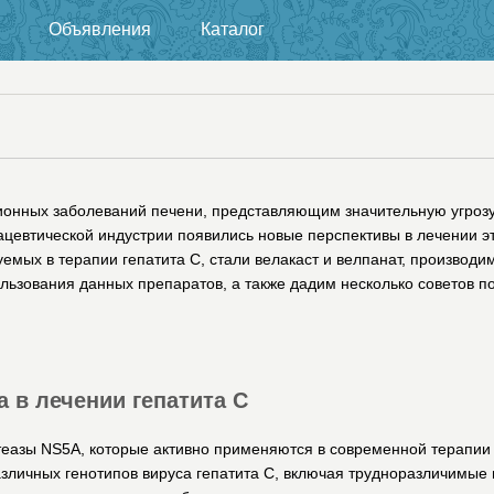
Объявления
Каталог
ионных заболеваний печени, представляющим значительную угрозу
цевтической индустрии появились новые перспективы в лечении эт
емых в терапии гепатита C, стали велакаст и велпанат, производи
льзования данных препаратов, а также дадим несколько советов п
 в лечении гепатита C
теазы NS5A, которые активно применяются в современной терапии 
зличных генотипов вируса гепатита C, включая трудноразличимые