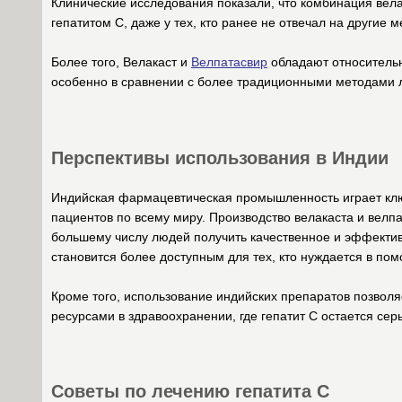
Клинические исследования показали, что комбинация вела
гепатитом C, даже у тех, кто ранее не отвечал на другие 
Более того, Велакаст и
Велпатасвир
обладают относительн
особенно в сравнении с более традиционными методами л
Перспективы использования в Индии
Индийская фармацевтическая промышленность играет клю
пациентов по всему миру. Производство велакаста и велпа
большему числу людей получить качественное и эффективн
становится более доступным для тех, кто нуждается в по
Кроме того, использование индийских препаратов позволя
ресурсами в здравоохранении, где гепатит C остается се
Советы по лечению гепатита C