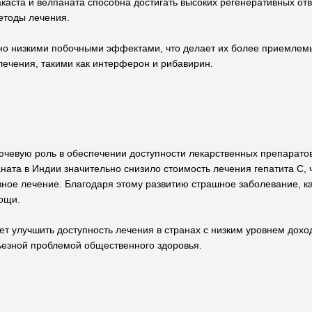
каста и велпаната способна достигать высоких регенеративных отв
методы лечения.
о низкими побочными эффектами, что делает их более приемлем
ечения, такими как интерферон и рибавирин.
чевую роль в обеспечении доступности лекарственных препарато
ната в Индии значительно снизило стоимость лечения гепатита C, 
ое лечение. Благодаря этому развитию страшное заболевание, как
мощи.
ет улучшить доступность лечения в странах с низким уровнем дох
рьезной проблемой общественного здоровья.