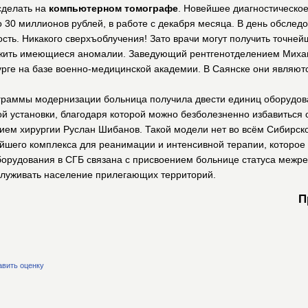
сделать на
компьютерном томографе
. Новейшее диагностическое
 30 миллионов рублей, в работе с декабря месяца. В день обслед
ость. Никакого сверхъоблучения! Зато врачи могут получить точне
аружить имеющиеся аномалии. Заведующий рентгенотделением Миха
рге на базе военно-медицинской академии. В Саянске они являют
ограммы модернизации больница получила двести единиц оборудов
ой установки, благодаря которой можно безболезненно избавиться
ием хирургии Руслан Шибанов. Такой модели нет во всём Сибирско
ейшего комплекса для реанимации и интенсивной терапии, которое
борудования в СГБ связана с присвоением больнице статуса межр
служивать население прилегающих территорий.
П
авить оценку