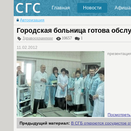
Главная
Новости
Афиша
Авторизация
Городская больница готова обсл
Здравоохранение
10657
1
11.02.2012
презентаци
Посмотреть
Предыдущий материал:
В СГБ откроются сосудистое о