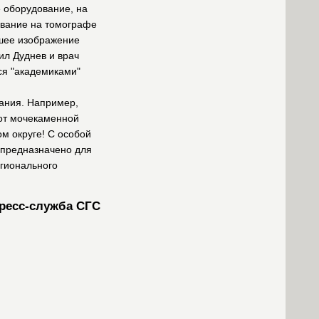
 оборудование, на
ование на томографе
йшее изображение
ил Дуднев и врач
ся "академиками"
ания. Например,
 от мочекаменной
м округе! С особой
 предназначено для
егионального
ресс-служба СГС