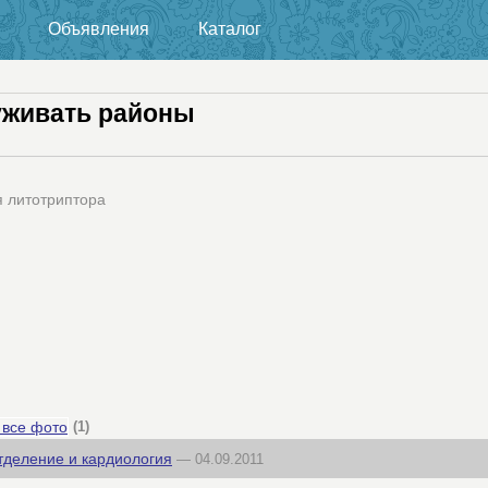
Объявления
Каталог
уживать районы
я литотриптора
 все фото
(1)
тделение и кардиология
— 04.09.2011