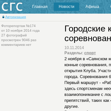
Главная
Новости
Афиша
Авторизация
Фоторепортаж №174
Городские 
от 10 ноября 2014 года
27 фотографий
соревнова
просмотрен 9046 раз
комментариев нет
10.11.2014
Разделы:
спорт
2 ноября в «Саянском 
конные соревнования, 
открытия Клуба. Участ
города. Соревнования 
Первый маршрут - «Рабо
здесь спортсменам не
взаимопонимание с лош
препятствий, таких как 
другие.