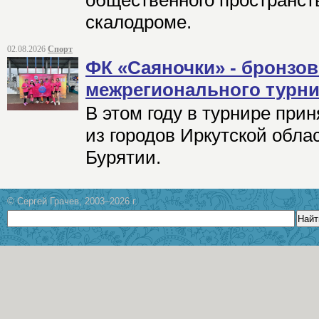
общественного пространств
скалодроме.
02.08.2026
Спорт
ФК «Саяночки» - бронзо
межрегионального турни
В этом году в турнире при
из городов Иркутской обла
Бурятии.
© Сергей Грачев, 2003–2026 г.
Найт