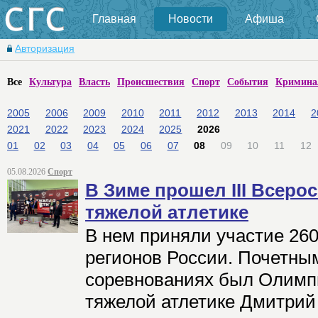
Главная
Новости
Афиша
Авторизация
Все
Культура
Власть
Происшествия
Спорт
События
Кримина
2005
2006
2009
2010
2011
2012
2013
2014
2
2021
2022
2023
2024
2025
2026
01
02
03
04
05
06
07
08
09
10
11
12
05.08.2026
Спорт
В Зиме прошел III Всеро
тяжелой атлетике
В нем приняли участие 260
регионов России. Почетным
соревнованиях был Олимп
тяжелой атлетике Дмитрий