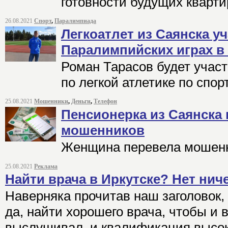
готовности будущих кварти
26.08.2021
Спорт
,
Паралимпиада
Легкоатлет из Саянска уч
Паралимпийских играх в
Роман Тарасов будет учас
по легкой атлетике по спор
25.08.2021
Мошенники
,
Деньги
,
Телефон
Пенсионерка из Саянска 
мошенников
Женщина перевела мошенн
25.08.2021
Реклама
Найти врача в Иркутске? Нет ниче
Наверняка прочитав наш заголовок, 
да, найти хорошего врача, чтобы и 
выслушивал, и квалификация высок