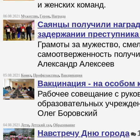
и женских команд.
06.08.2021
Мужество
,
Герои
,
Награда
Саянцы получили наград
задержании преступник
Грамоты за мужество, смел
самоотверженность получи
Александр Алексеев
05.08.2021
Ковид
,
Профилактика
,
Вакцинация
Вакцинация - на особом 
Рабочее совещание с руко
образовательных учрежден
Олег Боровский
04.08.2021
Дети
,
Детский сад
,
Образование
Навстречу Дню города