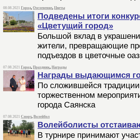
08.08.2021
Город
,
Озеленение
,
Цветы
Подведены итоги конкур
«Цветущий город»
Большой вклад в украшени
жители, превращающие про
подъездов в цветочные оа
07.08.2021
Город
,
Праздник
,
Награды
Награды выдающимся г
По сложившейся традиции 
торжественном мероприят
города Саянска
07.08.2021
Спорт
,
Волейбол
Волейболисты отстаива
В турнире принимают учас