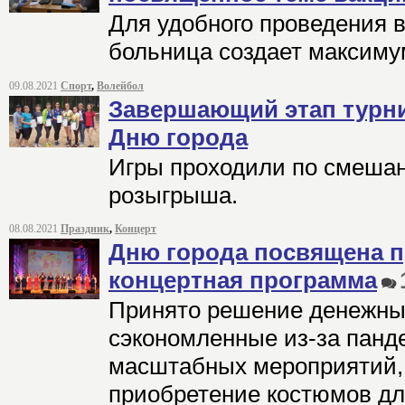
Для удобного проведения 
больница создает максиму
09.08.2021
Спорт
,
Волейбол
Завершающий этап турни
Дню города
Игры проходили по смеша
розыгрыша.
08.08.2021
Праздник
,
Концерт
Дню города посвящена 
концертная программа
Принято решение денежны
сэкономленные из-за панд
масштабных мероприятий,
приобретение костюмов для