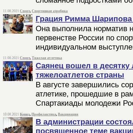
11.08.2021
Спорт
,
Спортивная аэробика
Грация Римма Шарипова 
Она выполнила норматив н
первенстве России по спор
индивидуальном выступле
11.08.2021
Спорт
,
Тяжелая атлетика
Саянец вошел в десятку
тяжелоатлетов страны
В августе завершились со
атлетике, прошедшие в ра
Спартакиады молодежи Ро
10.08.2021
Ковид
,
Профилактика
,
Вакцинация
В администрации состоя
посвященное теме вакци