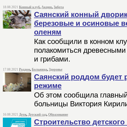
18.08.2021
Конный клуб
,
Акция
,
Забота
Саянский конный дворик
березовые и осиновые в
оленям
Как сообщили в конном клу
полакомиться древесными 
и грибами.
17.08.2021
Роддом
,
Больница
,
Здоровье
Саянский роддом будет 
режиме
Об этом сообщила главный
больницы Виктория Кирил
16.08.2021
Дети
,
Детский сад
,
Образование
Строительство детского 