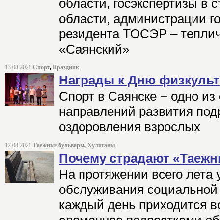
области, госэкспертизы в 
области, администрации г
резидента ТОСЭР – теплич
«Саянский»
13.08.2021
Спорт
,
Праздник
Награды к Дню физкульт
Спорт в Саянске − одно и
направлений развития под
оздоровления взрослых
12.08.2021
Таежные бульвары
,
Хулиганы
Почему страдают «Таеж
На протяжении всего лета
обслуживания социальной
каждый день приходится в
сломанное подростками о