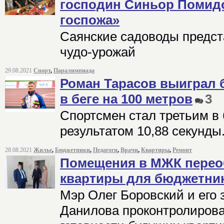
господин Синьор Помидо
госпожа»
Саянские садоводы предст
чудо-урожай
29.08.2021
Спорт
,
Паралимпиада
Роман Тарасов выиграл
в беге на 100 метров
3
Спортсмен стал третьим в 
результатом 10,88 секунды
28.08.2021
Жилье
,
Бюджетники
,
Педагоги
,
Врачи
,
Квартиры
,
Ремонт
Помещения в МЖК перео
квартиры для бюджетни
Мэр Олег Боровский и его
Данилова проконтролирова