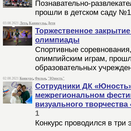
Познавательно-развлекат
прошли в детском саду №
03.08.2021
Лето
,
Каникулы
,
Дети
Торжественное закрыти
олимпиады
Спортивные соревнования,
олимпийским играм, прошл
образовательных учрежде
02.08.2021
Конкурс
,
Фильм
,
"Юность"
Сотрудники ДК «Юность»
межрегиональном фести
визуального творчества 
1
Конкурс проводился в три 