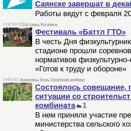
Саянске завершат в дека
Работы ведут с февраля 20
15.08.2021
ГТО
,
Спорт
,
Фестиваль
Фестиваль «Баттл ГТО»
В честь Дня физкультурник
стадионе прошли соревнов
нормативов физкультурно-
«Готов к труду и обороне»
14.08.2021
Экономика
,
Тосэр
,
Тепличный комбинат
Состоялось совещание,
ситуации со строительс
комбината
1
В нем приняли участие пр
министерства сельского хо