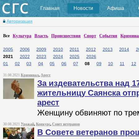
Главная
Новости
Афиша
Авторизация
Все
Культура
Власть
Происшествия
Спорт
События
Кримина
2005
2006
2009
2010
2011
2012
2013
2014
2
2021
2022
2023
2024
2025
2026
01
02
03
04
05
06
07
08
09
10
11
12
31.08.2021
Криминал
,
Арест
За издевательства над 1
жительницу Саянска от
арест
Женщину обвиняют по тре
30.08.2021
Урожай
,
Конкурс
,
Совет ветеранов
В Совете ветеранов про