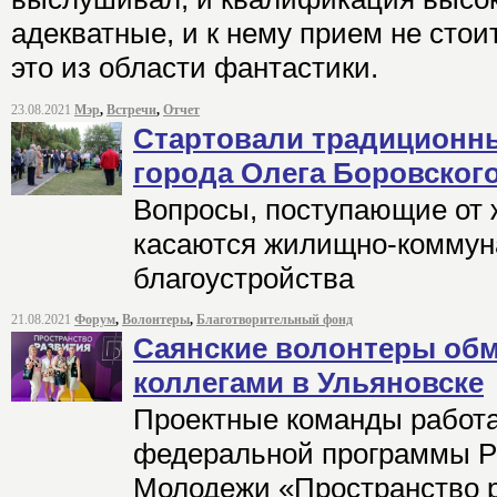
адекватные, и к нему прием не стои
это из области фантастики.
23.08.2021
Мэр
,
Встречи
,
Отчет
Стартовали традиционны
города Олега Боровског
Вопросы, поступающие от 
касаются жилищно-коммуна
благоустройства
21.08.2021
Форум
,
Волонтеры
,
Благотворительный фонд
Саянские волонтеры об
коллегами в Ульяновске
Проектные команды работа
федеральной программы Р
Молодежи «Пространство 