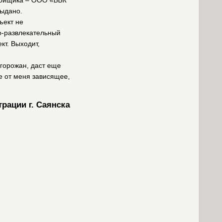
тройщика – ООО «ББК
выдано.
ъект не
о-развлекательный
кт. Выходит,
 горожан, даст еще
е от меня зависящее,
рации г. Саянска