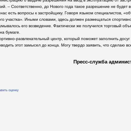
дминистрацию о выдаче разрешения на ввод в эксплуатацию от зас
ий. – Соответственно, до Нового года такое разрешение не будет 
 нас есть вопросы к застройщику. Говоря языком специалистов, «об
ого участка». Иными словами, здесь должен размещаться спортивн
умывалось его возведение. Фактически же получился торговый объе
на бумаге.
ортивно-развлекательный центр, который поможет заполнить досуг
водить этот замысел до конца. Могу твердо заявить, что сделаю вс
Пресс-служба админист
авить оценку