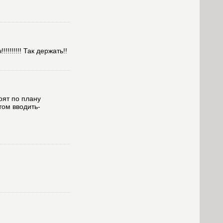
!!!!!! Так держать!!
оят по плану
том вводить-