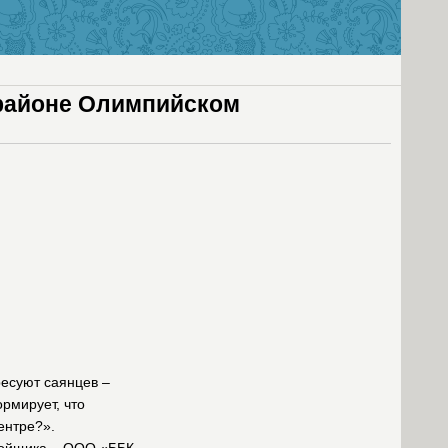
орайоне Олимпийском
ресуют саянцев –
рмирует, что
ентре?».