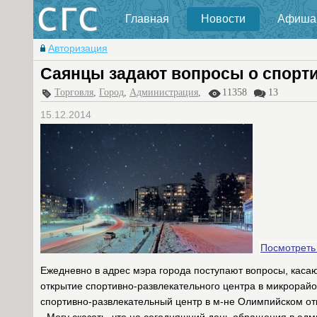
Главная
Новости
Афиша
Авторизация
Саянцы задают вопросы о спорт
Торговля
,
Город
,
Администрация
,
11358
13
15.12.2014
Посмотреть
Ежедневно в адрес мэра города поступают вопросы, каса
открытие спортивно-развлекательного центра в микрорай
спортивно-развлекательный центр в м-не Олимпийском откр