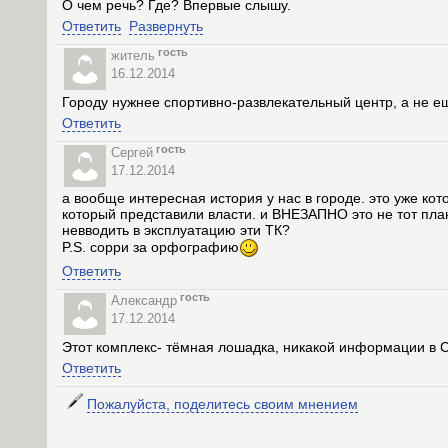
О чем речь? Где? Впервые слышу.
Ответить
Развернуть
гость
житель
16.12.2014
Городу нужнее спортивно-развлекательный центр, а не еще
Ответить
гость
Сергей
17.12.2014
а вообще интересная история у нас в городе. это уже ко
который представили власти. и ВНЕЗАПНО это не тот план
невводить в эксплуатацию эти ТК?
P.S. сорри за орфографию
Ответить
гость
Александр
17.12.2014
Этот комплекс- тёмная лошадка, никакой информации в С
Ответить
Пожалуйста, поделитесь своим мнением