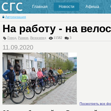
Главная
Новости
Афиша
Авторизация
На работу - на вело
Город
,
Разное
,
Велосипед
11582
3
11.09.2020
Посмотреть все ф