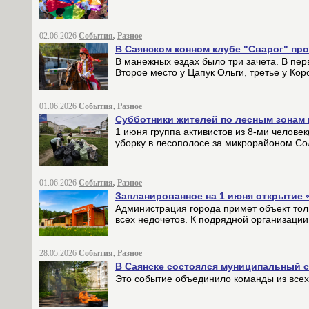
02.06.2026
События
,
Разное
В Саянском конном клубе "Сварог" п
В манежных ездах было три зачета. В пер
Второе место у Цапук Ольги, третье у Ко
01.06.2026
События
,
Разное
Субботники жителей по лесным зонам
1 июня группа активистов из 8-ми челов
уборку в лесополосе за микрорайоном Со
01.06.2026
События
,
Разное
Запланированное на 1 июня открытие 
Администрация города примет объект тол
всех недочетов. К подрядной организаци
28.05.2026
События
,
Разное
В Саянске состоялся муниципальный 
Это событие объединило команды из всех 