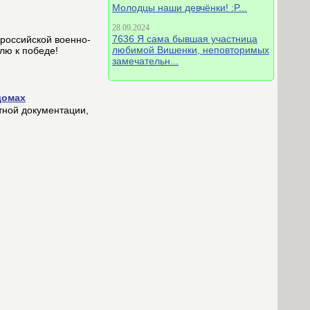
Молодцы наши девчёнки! :P...
28.09.2024
7636 Я сама бывшая участница
ероссийской военно-
любимой Вишенки, неповторимых
лю к победе!
замечательн...
домах
тной документации,