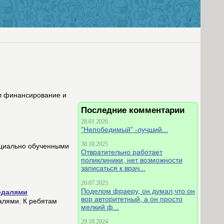
л финансирование и
Последние комментарии
28.01.2026
"Непобедимый" -лучший...
30.10.2025
ециально обученными
Отвратительно работает
поликлиники, нет возможности
записаться к врач...
20.07.2025
Поделом фраеру, он думал,что он
едалями
вор авторитетный, а он просто
алями. К ребятам
мелкий ф...
29.10.2024