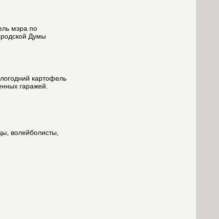
ель мэра по
ородской Думы
ошлогодний картофель
енных гаражей.
цы, волейболисты,