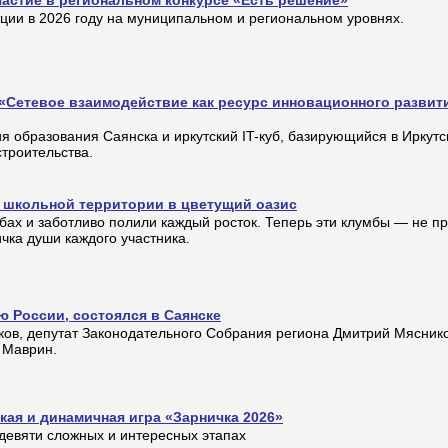
ции в 2026 году на муниципальном и региональном уровнях.
«Сетевое взаимодействие как ресурс инновационного развит
я образования Саянска и иркутский IT-куб, базирующийся в Иркут
троительства.
 школьной территории в цветущий оазис
бах и заботливо полили каждый росток. Теперь эти клумбы — не пр
ичка души каждого участника.
 России, состоялся в Саянске
ов, депутат Законодательного Собрания региона Дмитрий Мяснико
 Маврин.
ая и динамичная игра «Зарничка 2026»
 девяти сложных и интересных этапах