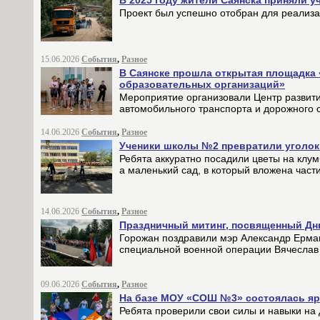
Проект был успешно отобран для реализа
15.06.2026
События
,
Разное
В Саянске прошла открытая площадка 
образовательных организаций»
Мероприятие организовали Центр развити
автомобильного транспорта и дорожного с
14.06.2026
События
,
Разное
Ученики школы №2 превратили уголок
Ребята аккуратно посадили цветы на клум
а маленький сад, в который вложена част
14.06.2026
События
,
Разное
Праздничный митинг, посвященный Дню
Горожан поздравили мэр Александр Ермак
специальной военной операции Вячеслав
09.06.2026
События
,
Разное
На базе МОУ «СОШ №3» состоялась ярк
Ребята проверили свои силы и навыки на