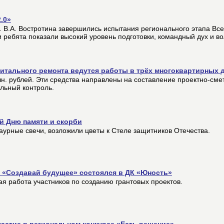
.0»
м. В.А. Востротина завершились испытания регионального этапа Вс
 ребята показали высокий уровень подготовки, командный дух и во
итального ремонта ведутся работы в трёх многоквартирных 
. рублей. Эти средства направлены на составление проектно-сме
льный контроль.
й Дню памяти и скорби
раурные свечи, возложили цветы к Стеле защитников Отечества.
«Создавай будущее» состоялся в ДК «Юность»
 работа участников по созданию грантовых проектов.
частие в региональном конкурсе «Есть решение»