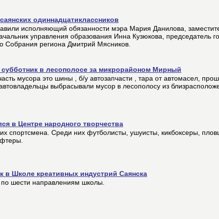
 саянских одиннадцатиклассников
равили исполняющий обязанности мэра Мария Данилова, заместит
ачальник управления образования Инна Кузюкова, председатель г
го Собрания региона Дмитрий Мясников.
а субботник в лесополосе за микрорайоном Мирный
часть мусора это шины , б/у автозапчасти , тара от автомасел, пр
е автовладельцы выбрасывали мусор в лесополосу из близрасполож
ся в Центре народного творчества
ких спортсмена. Среди них футболисты, ушуисты, кикбоксеры, плов
ифтеры.
к в Школе креативных индустрий Саянска
 по шести направлениям школы.