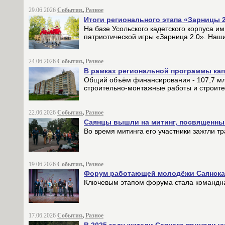
29.06.2026
События
,
Разное
Итоги регионального этапа «Зарницы 2
На базе Усольского кадетского корпуса и
патриотической игры «Зарница 2.0». Наши
24.06.2026
События
,
Разное
В рамках региональной программы кап
Общий объём финансирования - 107,7 млн
строительно-монтажные работы и строите
22.06.2026
События
,
Разное
Саянцы вышли на митинг, посвященны
Во время митинга его участники зажгли т
19.06.2026
События
,
Разное
Форум работающей молодёжи Саянска 
Ключевым этапом форума стала командная
17.06.2026
События
,
Разное
В 2025 году жители Саянска приняли у