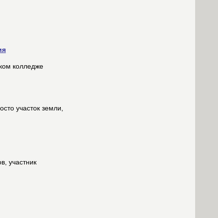
ия
ском колледже
осто участок земли,
в, участник