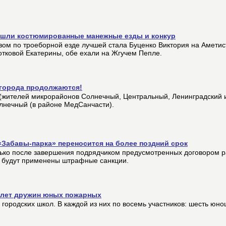
рошли костюмированные манежные езды и конкур
вом по троеборной езде лучшей стала Буценко Виктория на Аметис
ротковой Екатерины, обе ехали на Жгучем Пепле.
 города продолжаются!
ек(жителей микрорайонов Солнечный, Центральный, Ленинградский
лнечный (в районе МедСанчасти).
«Забавы-парка» переносится на более поздний срок
ько после завершения подрядчиком предусмотренных договором р
и будут применены штрафные санкции.
слет дружин юных пожарных
городских школ. В каждой из них по восемь участников: шесть юно