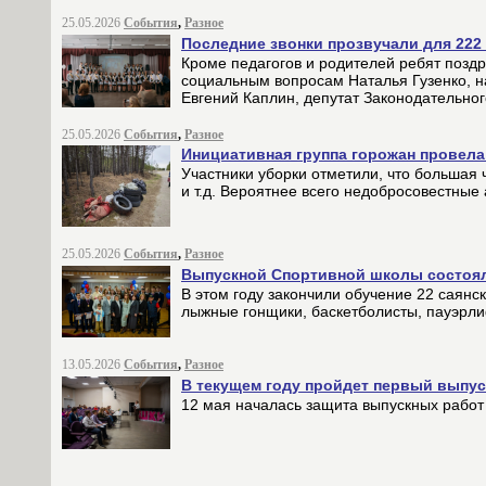
25.05.2026
События
,
Разное
Последние звонки прозвучали для 222
Кроме педагогов и родителей ребят позд
социальным вопросам Наталья Гузенко, н
Евгений Каплин, депутат Законодательно
25.05.2026
События
,
Разное
Инициативная группа горожан провел
Участники уборки отметили, что большая 
и т.д. Вероятнее всего недобросовестны
25.05.2026
События
,
Разное
Выпускной Спортивной школы состоял
В этом году закончили обучение 22 саянс
лыжные гонщики, баскетболисты, пауэрл
13.05.2026
События
,
Разное
В текущем году пройдет первый выпус
12 мая началась защита выпускных работ