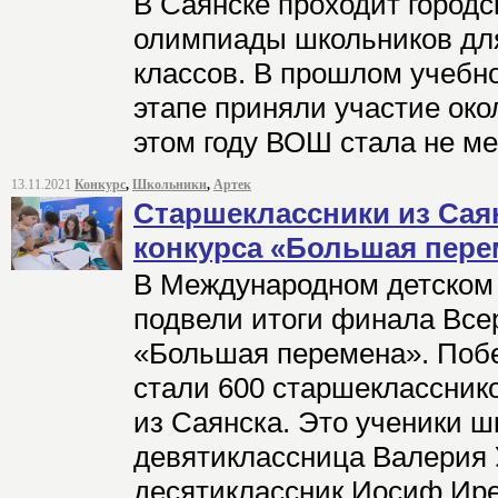
В Саянске проходит городс
олимпиады школьников для
классов. В прошлом учебно
этапе приняли участие око
этом году ВОШ стала не м
13.11.2021
Конкурс
,
Школьники
,
Артек
Старшеклассники из Сая
конкурса «Большая пере
В Международном детском 
подвели итоги финала Всер
«Большая перемена». Поб
стали 600 старшекласснико
из Саянска. Это ученики ш
девятиклассница Валерия 
десятиклассник Иосиф Ир