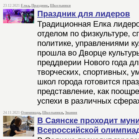
23.12.2021
Елка
,
Праздник
,
Школьники
Праздник для лидеров
Традиционная Елка лидеро
отделом по физкультуре, с
политике, управлениями ку
прошла во Дворце культур
преддверии Нового года дл
творческих, спортивных, 
школ города готовится пра
представление, как поощре
успехи в различных сфера
24.11.2021
Олимпиада
,
Школьники
,
Знания
В Саянске проходит мун
Всероссийской олимпиа