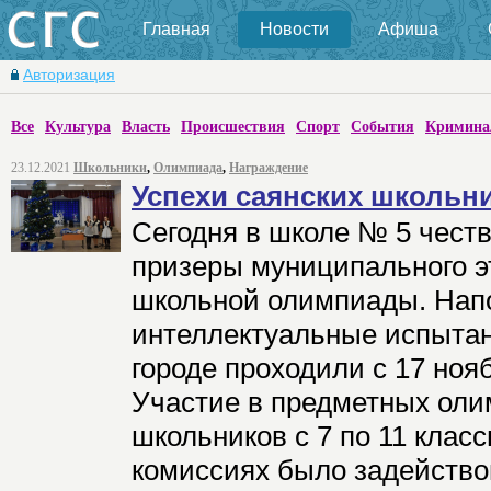
Главная
Новости
Афиша
Авторизация
Все
Культура
Власть
Происшествия
Спорт
События
Кримина
23.12.2021
Школьники
,
Олимпиада
,
Награждение
Успехи саянских школьн
Сегодня в школе № 5 чест
призеры муниципального э
школьной олимпиады. Нап
интеллектуальные испытан
городе проходили с 17 ноя
Участие в предметных оли
школьников с 7 по 11 клас
комиссиях было задействов