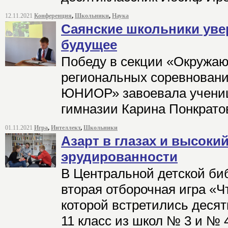
12.11.2021
Конференция
,
Школьники
,
Наука
Саянские школьники уве
будущее
Победу в секции «Окружа
региональных соревнован
ЮНИОР» завоевала ученица
гимназии Карина Понкрато
01.11.2021
Игра
,
Интеллект
,
Школьники
Азарт в глазах и высоки
эрудированности
В Центральной детской би
вторая отборочная игра «Чт
которой встретились десять
11 класс из школ № 3 и № 