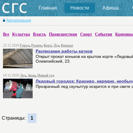
Главная
Новости
Афиша
Авторизация
Все
Культура
Власть
Происшествия
Спорт
События
Кримина
22.12.2020
Город
,
Разное
,
Корт
,
Лед
,
Коньки
Расписание работы катков
Открыт прокат коньков на крытом корте «Ледов
Олимпийский, 23.
10.12.2020
Лед
,
Зима
,
Новый год
Ледовый городок: Красиво, нарядно, необыч
Прозрачный лед скульптур искрится и при свете с
Страницы:
1