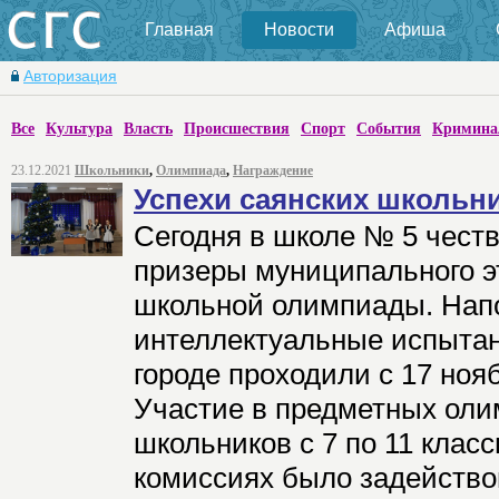
Главная
Новости
Афиша
Авторизация
Все
Культура
Власть
Происшествия
Спорт
События
Кримина
23.12.2021
Школьники
,
Олимпиада
,
Награждение
Успехи саянских школьн
Сегодня в школе № 5 чест
призеры муниципального э
школьной олимпиады. Нап
интеллектуальные испытан
городе проходили с 17 ноя
Участие в предметных оли
школьников с 7 по 11 клас
комиссиях было задействов