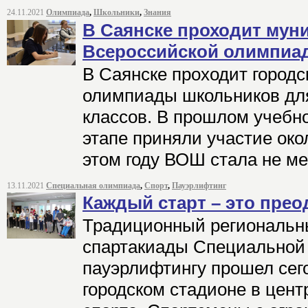
24.11.2021
Олимпиада
,
Школьники
,
Знания
В Саянске проходит мун
Всероссийской олимпиа
В Саянске проходит городс
олимпиады школьников для
классов. В прошлом учебно
этапе приняли участие око
этом году ВОШ стала не м
13.11.2021
Специальная олимпиада
,
Спорт
,
Пауэрлифтинг
Каждый старт – это прео
Традиционный региональн
спартакиады Специальной
пауэрлифтингу прошел сег
городском стадионе в цен