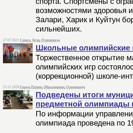
спорта. Спортсмены с огр
возможностями здоровья и
Залари, Харик и Куйтун бо
сильнейших.
27.07.2021
Спорт
,
Дети
,
Олимпиада
Школьные олимпийские 
Торжественное открытие 
олимпийских игр состояло
(коррекционной) школе-ин
23.12.2020
Город
,
Разное
,
Образование
,
Олимпиада
Подведены итоги муници
предметной олимпиады 
По информации управлени
олимпиада проведена по 1