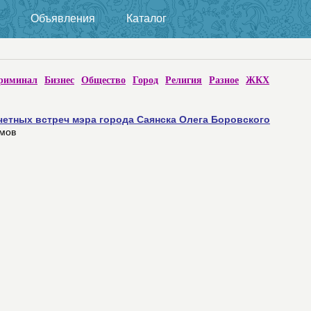
Объявления
Каталог
риминал
Бизнес
Общество
Город
Религия
Разное
ЖКХ
етных встреч мэра города Саянска Олега Боровского
омов