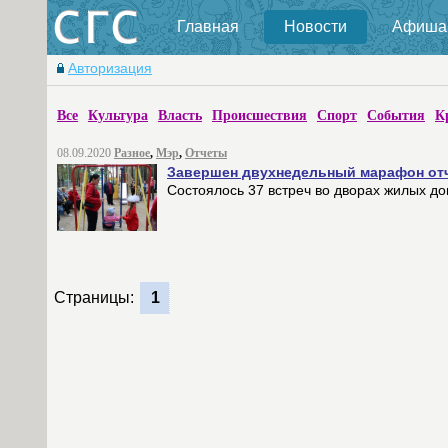
Главная
Новости
Афиша
Авторизация
Все
Культура
Власть
Происшествия
Спорт
События
К
08.09.2020
Разное
,
Мэр
,
Отчеты
Завершен двухнедельный марафон отч
Состоялось 37 встреч во дворах жилых д
Страницы:
1