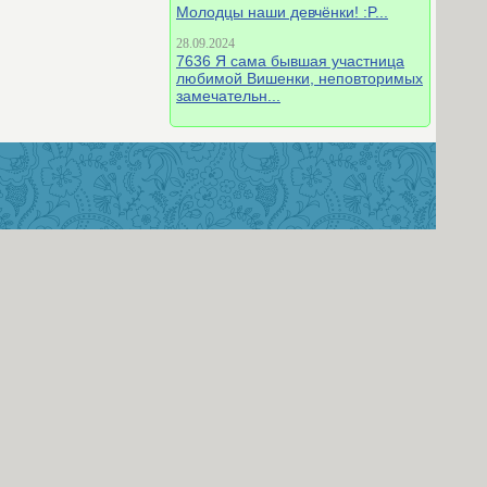
Молодцы наши девчёнки! :P...
28.09.2024
7636 Я сама бывшая участница
любимой Вишенки, неповторимых
замечательн...