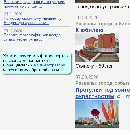
Все-таки природа на фотографиях
Город благоустраивает
получается лучше. ...
24.11.2020
10.08.2020
По моему скромному мнению - у
Владимира лучше полу...
Разделы:
город
,
юбиле
К юбилею
23.11.2020
Володя, фотографии как всегда
супер, несмотря на х...
Хотите разместить фоторепортаж
со своего мероприятия?
Обращайтесь к
администратору
Саянску - 50 лет
через форму обратной связи.
07.08.2020
Разделы:
город
,
событ
Прогулки под зонт
окрестностям
1 к