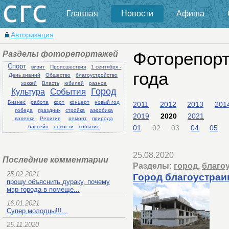
Главная
Новости
Афиша
Авторизация
Разделы фоторепортажей
Фоторепорт
Спорт
визит
Происшествия
1 сентября -
года
День знаний
Общество
благоустройство
хоккей
Власть
юбилей
разное
События
Город
Культура
Бизнес
работа
корт
концерт
новый год
2011
2012
2013
201
победа
праздник
стройка
аэробика
2019
2020
2021
валенки
Религия
ремонт
природа
бассейн
новости
событие
01
02
03
04
05
25.08.2020
Последние комментарии
Разделы:
город
,
благо
25.02.2021
Город благоустраи
прошу объяснить дураку, почему
мэр города в помеще...
16.01.2021
Супер,молодцы!!!...
25.11.2020