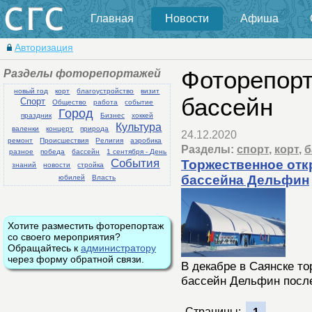
Главная
Новости
Афиша
Авторизация
Разделы фоторепортажей
Фоторепорт
новый год
корт
благоустройство
визит
бассейн
Спорт
Общество
работа
событие
Город
праздник
Бизнес
хоккей
Культура
валенки
концерт
природа
24.12.2020
ремонт
Происшествия
Религия
аэробика
Разделы:
спорт
,
корт
,
б
разное
победа
бассейн
1 сентября - День
События
Торжественное отк
знаний
новости
стройка
бассейна Дельфин
юбилей
Власть
Хотите разместить фоторепортаж
со своего мероприятия?
Обращайтесь к
администратору
через форму обратной связи.
В декабре в Саянске то
бассейн Дельфин посл
Страницы: