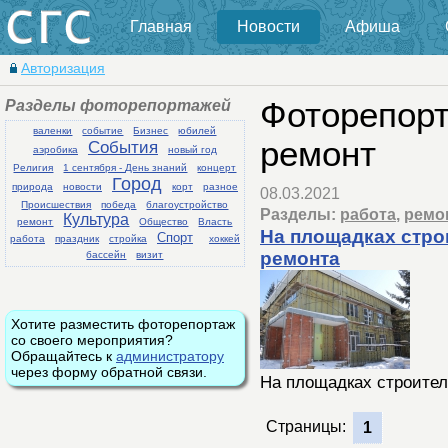
Главная
Новости
Афиша
Авторизация
Разделы фоторепортажей
Фоторепорт
валенки
событие
Бизнес
юбилей
ремонт
События
аэробика
новый год
Религия
1 сентября - День знаний
концерт
Город
природа
новости
корт
разное
08.03.2021
Происшествия
победа
благоустройство
Разделы:
работа
,
ремо
Культура
ремонт
Общество
Власть
На площадках стро
Спорт
работа
праздник
стройка
хоккей
ремонта
бассейн
визит
Хотите разместить фоторепортаж
со своего мероприятия?
Обращайтесь к
администратору
через форму обратной связи.
На площадках строител
Страницы:
1