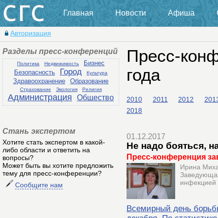
Главная
Новости
Афиша
Авторизация
Разделы пресс-конференций
Пресс-кон
Бизнес
Политика
Недвижимость
года
Город
Безопасность
Культура
Здравоохранение
Образование
Страхование
Экология
Религия
Администрация
Общество
2010
2011
2012
201
2018
Стань экспертом
01.12.2017
Хотите стать экспертом в какой-
Не надо бояться, н
либо области и ответить на
Пресс-конференция за
вопросы?
Может быть вы хотите предложить
Ирина Мих
тему для пресс-конференции?
Заведующая
инфекцией
Сообщите нам
Всемирный день борьб