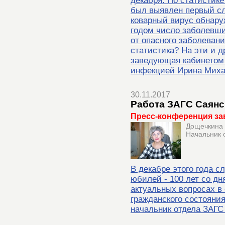
декабря. По статистике
был выявлен первый с
коварный вирус обнару
годом число заболевши
от опасного заболеван
статистика? На эти и д
заведующая кабинетом
инфекцией Ирина Миха
30.11.2017
Работа ЗАГС Саянс
Пресс-конференция за
Дощечкина
Начальник 
В декабре этого года 
юбилей - 100 лет со дн
актуальных вопросах в
гражданского состояния
начальник отдела ЗАГС