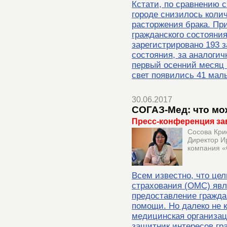
Кстати, по сравнению с
городе снизилось коли
расторжения брака. При
гражданского состояни
зарегистрировано 193 з
состояния, за аналогич
первый осенний месяц 
свет появились 41 маль
30.06.2017
СОГАЗ-Мед: что мо
Пресс-конференция за
Сосова Кри
Директор И
компания 
Всем известно, что це
страхования (ОМС) явл
предоставление гражд
помощи. Но далеко не к
медицинская организац
защитник интересов гр