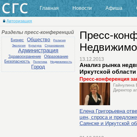
Главная
Новости
Афиша
Авторизация
Разделы пресс-конференций
Пресс-конф
Общество
Бизнес
Религия
Недвижимо
Экология
Культура
Страхование
Администрация
Здравоохранение
Образование
13.12.2013
Безопасность
Политика
Недвижимость
Анализ рынка недв
Город
Иркутской области
Пресс-конференция за
Гайнулина 
Директор а
Елена Григорьевна отв
цен, спроса и предлож
Саянске и Иркутской об