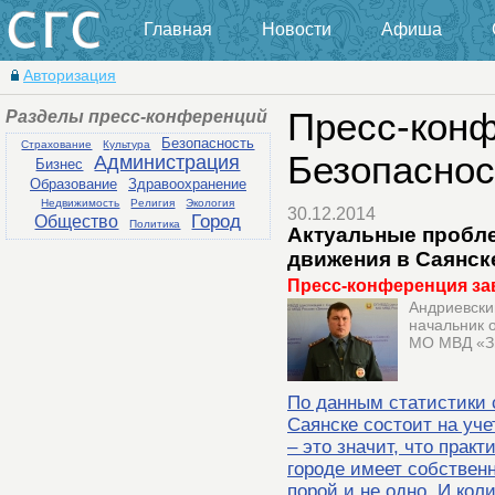
Главная
Новости
Афиша
Авторизация
Разделы пресс-конференций
Пресс-конф
Безопасность
Страхование
Культура
Безопаснос
Администрация
Бизнес
Образование
Здравоохранение
Недвижимость
Религия
Экология
30.12.2014
Город
Общество
Политика
Актуальные пробл
движения в Саянск
Пресс-конференция за
Андриевски
начальник 
МО МВД «Зи
По данным статистики
Саянске состоит на уч
– это значит, что прак
городе имеет собствен
порой и не одно. И кол