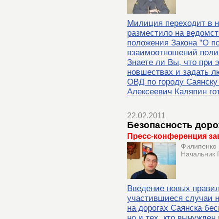
Милиция переходит в 
разместило на ведомс
положения Закона "О п
взаимоотношений полиц
Знаете ли Вы, что при 
новшествах и задать л
ОВД по городу Саянску
Алексеевич Каляпин го
22.02.2011
Безопасность доро
Пресс-конференция за
Филипенко 
Начальник 
Введение новых правил
участившиеся случаи н
на дорогах Саянска бес
но и тех, кто вынужден