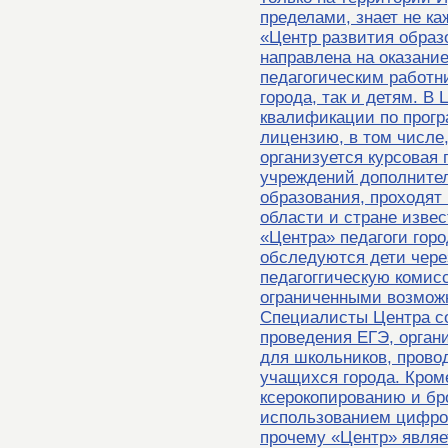
пределами, знает не 
«Центр развития образ
направлена на оказание
педагогическим работн
города, так и детям. 
квалификации по прог
лицензию, в том числе
организуется курсовая
учреждений дополните
образования, проходят
области и стране извес
«Центра» педагоги гор
обследуются дети чере
педагоггическую комис
ограниченными возможн
Специалисты Центра с
проведения ЕГЭ, орга
для школьников, прово
учащихся города. Кроме
ксерокопированию и б
использованием цифро
прочему «Центр» являе