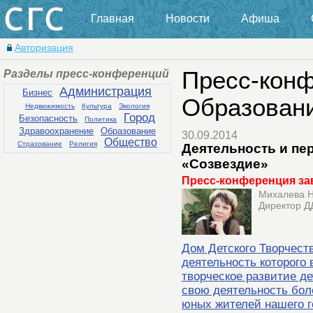
Главная
Новости
Афиша
Авторизация
Разделы пресс-конференций
Пресс-конф
Администрация
Бизнес
Образован
Недвижимость
Культура
Экология
Город
Безопасность
Политика
Здравоохранение
Образование
30.09.2014
Общество
Страхование
Религия
Деятельность и пе
«Созвездие»
Пресс-конференция за
Михалева Н
Директор Д
Дом Детского Творчест
деятельность которого 
творческое развитие д
свою деятельность бол
юных жителей нашего г