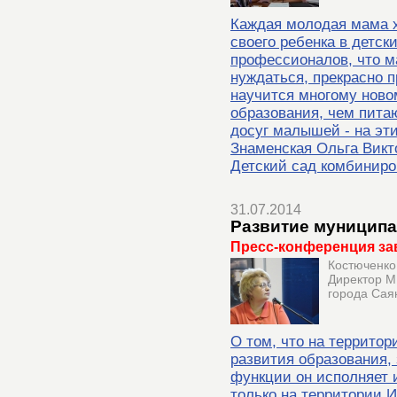
Каждая молодая мама х
своего ребенка в детски
профессионалов, что м
нуждаться, прекрасно 
научится многому ново
образования, чем питаю
досуг малышей - на эти
Знаменская Ольга Вик
Детский сад комбиниро
31.07.2014
Развитие муницип
Пресс-конференция за
Костюченко
Директор М
города Сая
О том, что на территор
развития образования, 
функции он исполняет 
только на территории И