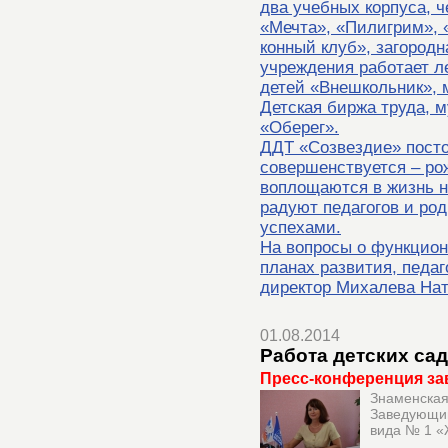
два учебных корпуса, ч
«Мечта», «Пилигрим», 
конный клуб», загородн
учреждения работает л
детей «Внешкольник», 
Детская биржа труда, 
«Оберег».
ДДТ «Созвездие» посто
совершенствуется – ро
воплощаются в жизнь н
радуют педагогов и ро
успехами.
На вопросы о функцио
планах развития, педаг
директор Михалева Нат
01.08.2014
Работа детских са
Пресс-конференция за
Знаменская
Заведующий
вида № 1 «